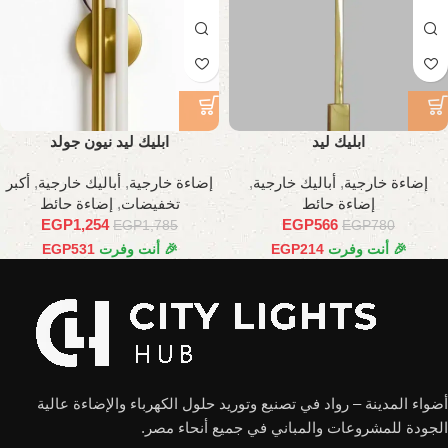
ابليك ليد
ابليك ليد نيون جولد
إضاءة خارجية
,
أباليك خارجية
,
إضاءة خارجية
,
أباليك خارجية
,
أكبر
إضاءة حائط
تخفيضات
,
إضاءة حائط
EGP
1,254
EGP
566
EGP
1,785
EGP
780
🎉 أنت وفرت
214
EGP
🎉 أنت وفرت
531
EGP
أضواء المدينة – رواد في تصنيع وتوريد حلول الكهرباء والإضاءة عالية
الجودة للمشروعات والمباني في جميع أنحاء مصر.