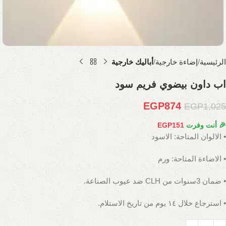
الرئيسية
إضاءة خارجية
أباليك خارجية
اب داون بيضوي فريم سود
EGP
874
EGP
1,025
🎉 أنت وفرت
151
EGP
• الالوان المتاحة: الاسود
• الاضاءة المتاحة: ورم
• ضمان 3سنوات من CLH ضد عيوب الصناعة.
• استرجاع خلال ١٤ يوم من تاريخ الاستلام.