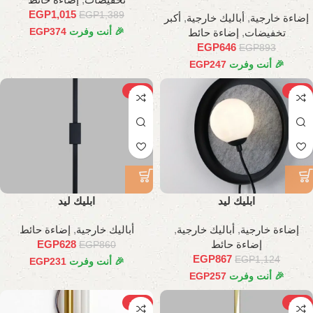
EGP
1,015
EGP
1,389
إضاءة خارجية
,
أباليك خارجية
,
أكبر
🎉 أنت وفرت
374
EGP
تخفيضات
,
إضاءة حائط
EGP
646
EGP
893
🎉 أنت وفرت
247
EGP
-27%
-23%
ابليك ليد
ابليك ليد
إضاءة خارجية
,
أباليك خارجية
,
أباليك خارجية
,
إضاءة حائط
إضاءة حائط
628
EGP
EGP
860
EGP
867
EGP
1,124
🎉 أنت وفرت
231
EGP
🎉 أنت وفرت
257
EGP
-30%
-27%