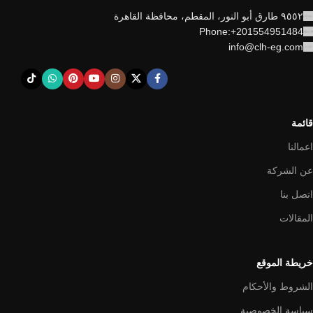
٩٥٥٢ طارق أبو النور، المقطم، محافظة القاهرة
Phone:+201554951484
info@clh-eg.com
قائمة
اعمالنا
عن الشركة
اتصل بنا
المقالات
خريطة الموقع
الشروط والأحكام
سياسة الخصوصية