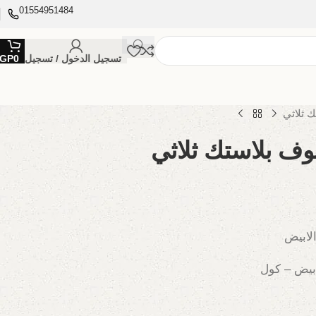
01554951484
تسجيل الدخول / تسجيل
0
GP
 ثلاثي
ف بلاستك ثلاثي
الابيض
ابيض – كول