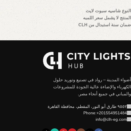
النوع شاسيه سبوت لايت
المنتج لا يشمل سعر اللمبه
ضمان سنة استبدال من CLH
أضواء المدينة – رواد في تصنيع وتوريد حلول
الكهرباء والإضاءة عالية الجودة للمشروعات
والمباني في جميع أنحاء مصر.
٩٥٥٢ طارق أبو النور، المقطم، محافظة القاهرة
Phone:+201554951484
info@clh-eg.com