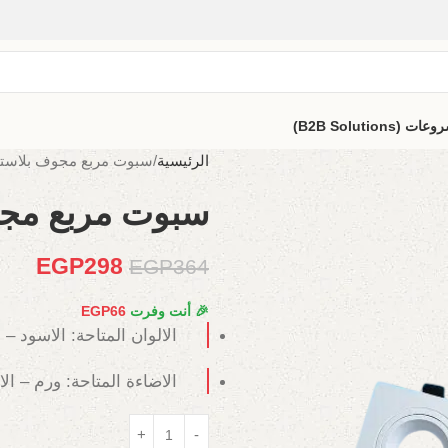
B2B Solutio)
الرئيسية
سبوت مربع مجوف بلاستك
سبوت مربع مجو
EGP
298
EGP
364
🎉 أنت وفرت
66
EGP
الالوان المتاحة: الاسود – 
الاضاءة المتاحة: ورم – ال