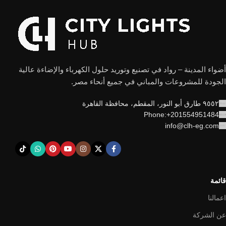
أضواء المدينة – رواد في تصنيع وتوريد حلول الكهرباء والإضاءة عالية
الجودة للمشروعات والمباني في جميع أنحاء مصر.
٩٥٥٢ طارق أبو النور، المقطم، محافظة القاهرة
Phone:+201554951484
info@clh-eg.com
قائمة
اعمالنا
عن الشركة