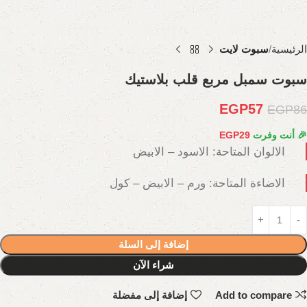
الرئيسية
سبوت لايت
سبوت سمبل مربع قلب بلاستيك
EGP
57
EGP
86
🎉 أنت وفرت
29
EGP
الالوان المتاحة: الاسود – الابيض
الاضاءة المتاحة: ورم – الابيض – كول
إضافة إلى السلة
شراء الآن
Add to compare
إضافة إلى مفضلة