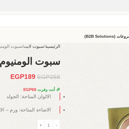
B2B Solutio)
الرئيسية
سبوت لايت
سبوت الومنيو
سبوت الومنيوم 
EGP
189
EGP
258
🎉 أنت وفرت
69
EGP
الالوان المتاحة: الجولد
الاضاءة المتاحة: ورم – ال