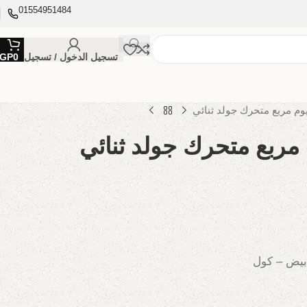
01554951484
تسجيل الدخول / تسجيل
0
GP
م مربع متحرك جولد ثنائي
مربع متحرك جولد ثنائي
ابيض – كول