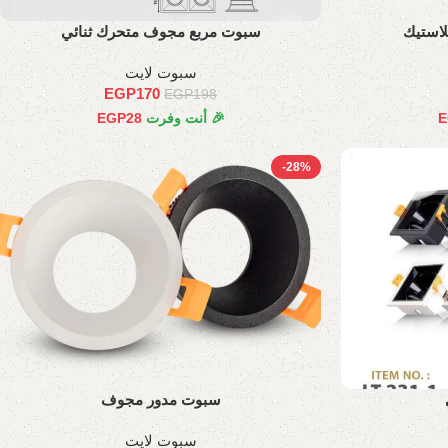
استيك
سبوت مربع مجوف متحرك ثنائي
سبوت لايت
EGP
170
EGP
198
E
🎉 أنت وفرت
28
EGP
-28%
سبوت مدور مجوف
سبوت لايت