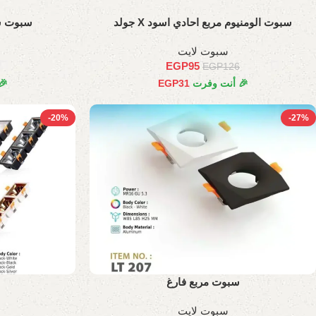
سبوت الومنيوم مربع احادي اسود X جولد
سبوت س
سبوت لايت
EGP
95
EGP
126
🎉 أنت وفرت
31
EGP
🎉
-20%
-27%
سبوت مربع فارغ
سبوت لايت