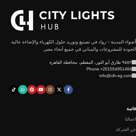
أضواء المدينة – رواد في تصنيع وتوريد حلول الكهرباء والإضاءة عالية
الجودة للمشروعات والمباني في جميع أنحاء مصر.
٩٥٥٢ طارق أبو النور، المقطم، محافظة القاهرة
Phone:+201554951484
info@clh-eg.com
قائمة
اعمالنا
عن الشركة