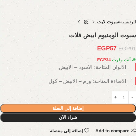
الرئيسية
سبوت لايت
سبوت الومنيوم ابيض فلات
EGP
57
EGP
91
🎉 أنت وفرت
34
EGP
الالوان المتاحة: الاسود – الابيض
الاضاءة المتاحة: ورم – الابيض – كول
إضافة إلى السلة
شراء الآن
Add to compare
إضافة إلى مفضلة