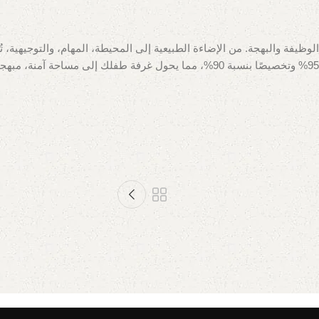
يفة والبهجة. من الإضاءة الطبيعية إلى المحيطة، المهام، والتوجيهية، ت