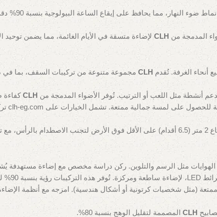
الإضاءة الطبيعي
واء المدمجة من
CLH
لإضاءة متسقة في الأيام الغائمة، مما يضمن توحيد الإضا
 أنحاء الغرفة. تُقدم
CLH
مجموعة متنوعة من تركيبات السقف، بما في ذلك
يدعم أنشطة مثل اللعب أو الترتيب. تُوفر الأضواء المدمجة من
CLH
كفاءة طاقة بنس
نابضة ب
ركيبات
الهوايات مثل الرسم والتلوين. ركن دراسة مخصص مع إضاءة مستهدفة يُشجع 
لتعتيم للمرونة.
ممتعة (مثل شخصيات كرتونية أو أشكال هندسية). امزجه مع أنظمة الإضاءة
صابيح
CLH
المصممة لتقليل الوهج بنسبة 80%.