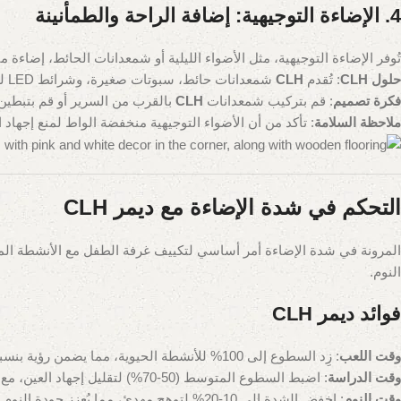
4. الإضاءة التوجيهية: إضافة الراحة والطمأنينة
تُوفر الإضاءة التوجيهية، مثل الأضواء الليلية أو شمعدانات الحائط، إضاءة م
حلول CLH
: تُقدم
CLH
شمعدانات حائط، سبوتات صغيرة، وشرائط LED لضوء ناعم ومهدئ. هذه التركيبات موفرة للطاقة بنسبة 95% ومتوفرة بتصاميم ممتعة مثل النجوم أو السحب.
فكرة تصميم
: قم بتركيب شمعدانات
CLH
بالقرب من السرير أو قم بتبطين الحافة السفلية بشرائط LED لتوهج ناعم،
ملاحظة السلامة
: تأكد من أن الأضواء التوجيهية منخفضة الواط لمنع إجهاد 
التحكم في شدة الإضاءة مع ديمر CLH
المرونة في شدة الإضاءة أمر أساسي لتكييف غرفة الطفل مع الأنشطة المخ
النوم.
فوائد ديمر CLH
وقت اللعب
: زِد السطوع إلى 100% للأنشطة الحيوية، مما يضمن رؤية بنسبة 90% للسلامة أثناء الحركة.
وقت الدراسة
: اضبط السطوع المتوسط (50-70%) لتقليل إجهاد العين، مع ديمر
وقت النوم
: اخفض الشدة إلى 10-20% لتوهج مهدئ، مما يُعزز جودة النوم بنسبة 80%.