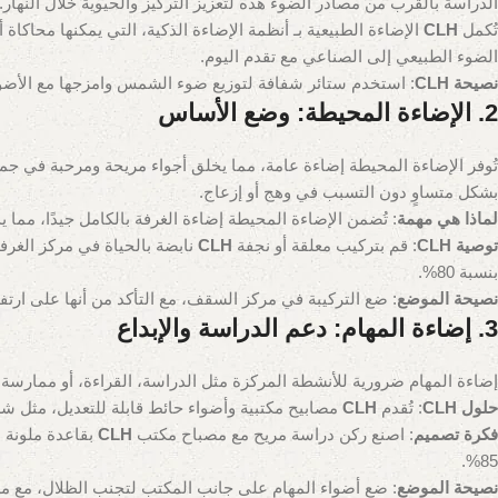
الدراسة بالقرب من مصادر الضوء هذه لتعزيز التركيز والحيوية خلال النهار.
تُكمل
CLH
الضوء الطبيعي إلى الصناعي مع تقدم اليوم.
نصيحة CLH
: استخدم ستائر شفافة لتوزيع ضوء الشمس وامزجها مع الأض
2. الإضاءة المحيطة: وضع الأساس
تُوفر الإضاءة المحيطة إضاءة عامة، مما يخلق أجواء مريحة ومرحبة في جميع
بشكل متساوٍ دون التسبب في وهج أو إزعاج.
لماذا هي مهمة
: تُضمن الإضاءة المحيطة إضاءة الغرفة بالكامل جيدًا، مما 
توصية CLH
: قم بتركيب معلقة أو نجفة
CLH
بنسبة 80%.
نصيحة الموضع
: ضع التركيبة في مركز السقف، مع التأكد من أنها على ارتفاع 2 متر (6.5 أقدام) على الأقل فوق الأرض لتجنب الاصطدام بالرأس، مع ت
3. إضاءة المهام: دعم الدراسة والإبداع
إضاءة المهام ضرورية للأنشطة المركزة مثل الدراسة، القراءة، أو ممارسة 
حلول CLH
: تُقدم
CLH
مصابيح مكتبية وأضواء حائط قابلة للتعديل، مثل شرائط LED، لإضاءة ساطعة ومركزة. تُوفر هذه التركيبات رؤية بنسبة 90% للمهام التفصيلية، مع خيارات قابلة ل
فكرة تصميم
: اصنع ركن دراسة مريح مع مصباح مكتب
CLH
بقاعدة ملونة 
85%.
نصيحة الموضع
: ضع أضواء المهام على جانب المكتب لتجنب الظلال، مع م