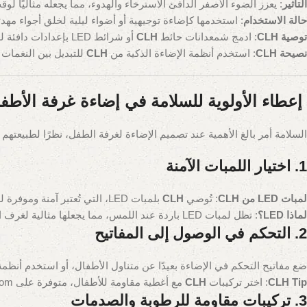
التأثير
: يعزز الضوء الأصفر الدافئ الاسترخاء والهدوء، مما يجعله مثاليًا لوقت الن
حالة الاستخدام
: استخدمها كإضاءة توجيهية أو أضواء ليلية لخلق أجواء مهدئ
توصية CLH
: ادمج شمعدانات حائط
CLH
أو شرائط LED بإعدادات دافئة لروتين النوم.
نصيحة CLH
: استخدم أنظمة الإضاءة الذكية من
CLH
للتبديل بين النغمات البارد
إعطاء الأولوية للسلامة في إضاءة غرفة الأطف
السلامة أمر بالغ الأهمية عند تصميم الإضاءة لغرفة الطفل، نظرًا لطبيعته
1. اختيار اللمبات الآمنة
لمبات LED من CLH
: تُوصي
CLH
بلمبات LED، التي تُعتبر آمنة وموفرة للطاقة بنسبة 95% مقارنة بلمبات الهالوجين، التي تولد حرارة عالية قد تشكل خطرًا. تُقلل لمبات
لماذا LED؟
: تظل لمبات LED باردة عند اللمس، مما يجعلها مثالية لغرف الأطفال النشطين، مع عمر افتراضي يصل إلى 150,000 ساعة.
2. التحكم في الوصول إلى المفاتيح
ضع مفاتيح التحكم في الإضاءة بعيدًا عن متناول الأطفال، أو استخدم أنظمة
CLH Tip
: اختر تركيبات
CLH
مع أغطية مقاومة للأطفال، متوفرة على clh-eg.com، لتعزيز السلامة بنسبة 85%.
3. تركيبات مقاومة للرطوبة والصدمات