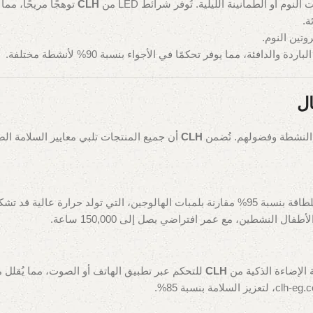
وم أو الطمأنينة الليلية. تُوفر شرائط LED من
CLH
توهجًا مريحًا، مما 
ة.
ة والدافئة، مما يوفر تحكمًا في الأجواء بنسبة 90% لأنشطة مختلفة.
ال
م النشطة وفضولهم. تُضمن
CLH
أن جميع المنتجات تلبي معايير السلامة الصار
 الإضاءة الذكية من
CLH
للتحكم عبر تطبيق الهاتف أو الصوت، مما يُقلل مخاط