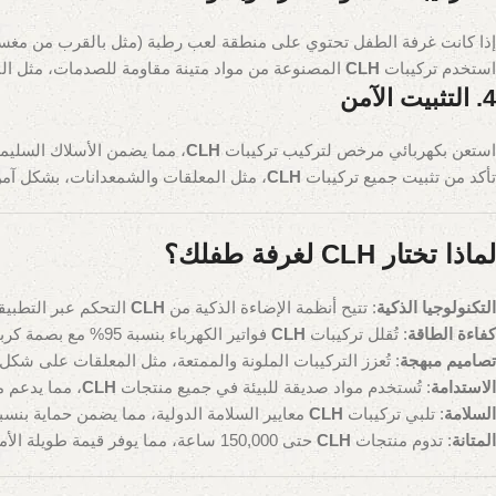
إذا كانت غرفة الطفل تحتوي على منطقة لعب رطبة (مثل بالقرب من مغسل
استخدم تركيبات
CLH
المصنوعة من مواد متينة مقاومة للصدمات، مثل البل
4. التثبيت الآمن
استعن بكهربائي مرخص لتركيب تركيبات
CLH
، مما يضمن الأسلاك السليمة وا
تأكد من تثبيت جميع تركيبات
CLH
، مثل المعلقات والشمعدانات، بشكل آم
لماذا تختار CLH لغرفة طفلك؟
التكنولوجيا الذكية
: تتيح أنظمة الإضاءة الذكية من
CLH
التحكم عبر التطبيقات
كفاءة الطاقة
: تُقلل تركيبات
CLH
فواتير الكهرباء بنسبة 95% مع بصمة كربونية منخفضة.
تصاميم مبهجة
: تُعزز التركيبات الملونة والممتعة، مثل المعلقات على شكل نجو
الاستدامة
: تُستخدم مواد صديقة للبيئة في جميع منتجات
CLH
، مما يدعم 
السلامة
: تلبي تركيبات
CLH
معايير السلامة الدولية، مما يضمن حماية بنسبة 90% للأطفا
المتانة
: تدوم منتجات
CLH
حتى 150,000 ساعة، مما يوفر قيمة طويلة الأمد بنسبة 85%.