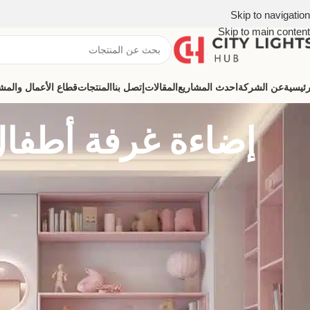
Skip to navigation
Skip to main content
رئيسية
عن الشركة
احدث المشاريع
المقالات
إتصل بنا
المنتجات
قطاع الأعمال والمشروعات (ns
إضاءة غرفة أطفال مثالية مع CLH
حوّل غرفة طفلك مع إضاءة CLH الآمنة والمبهجة! اكتشف شرائط LED وأنظمة الإضاءة الذكية على clh-eg.com لخلق مساحة مستدامة وملهمة.
تحويل غرفة طفلك مع CLH: دليل لإضاءة آمنة ومبهجة
غرفة الأطفال هي مساحة نابضة بالحياة في المنزل، حيث يقضي أطفالنا معظم 
CLH
نستعرض كيفية تحويل غرفة طفلك من مساحة عادية إلى مكان مبهج يُلهم خيال
لخلق بيئة تُشجع طفلك على الازدهار.