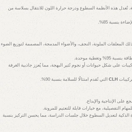
ة بـ أنظمة الإضاءة الذكية، التي يمكنها محاكاة أنماط ضوء النهار، مما يحافظ على إيقاع الساعة البيولوجية بنسبة 90% دقة. تُعدل هذه الأنظمة السطوع ودرجة حرارة اللون للانتقال بسلاسة من
ءة بنسبة 85%.
 المعلقات الملونة، النجف، والأضواء المدمجة، المصممة لتوزيع الضوء
بة 95% وتغطية موحدة.
الحياة في مركز الغرفة للحصول على لمسة جمالية ممتعة. تشمل الخيارات على clh-eg.com تركيبات على شكل حيوانات أو نجوم تُثير البهجة، مما يُعزز جاذبية الغرفة
CLH
التي تُقدم امتثالًا للسلامة بنسبة 90%.
على الإنتاجية والإبداع.
 الذكية لتعديل السطوع خلال جلسات الدراسة، مما يحسن التركيز بنسبة