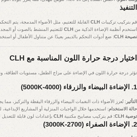
التنفيذ
قم بتركيب تركيبات
CLH
القابلة للتعتيم، مثل الأضواء المدمجة، يتم التحك
استخدم أنظمة الإضاءة الذكية من
CLH
للتعتيم المنشط بالصوت أو المجدول،
نصيحة CLH
: ضع أدوات التحكم بالديمر بعيدًا عن متناول الأطفال أو استخدم أدوات تحكم عبر
اختيار درجة حرارة اللون المناسبة مع CLH
تؤثر درجة حرارة اللون في الإضاءة على مزاج الطفل، مستويات الطاقة، ونو
1. الإضاءة البيضاء والزرقاء (4000-5000K)
التأثير
: تُعزز الأضواء ذات النغمات البيضاء والزرقاء اليقظة والتركيز، مما ي
حالة الاستخدام
: استخدمها خلال الواجبات المنزلية أو المشاريع الإبداعية،
توصية CLH
: قم بتركيب مصابيح مكتبية
CLH
بإعدادات لون قابلة للتعديل لمناط
2. الإضاءة الصفراء (2700-3000K)