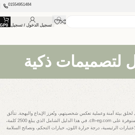
01554951484
تسجيل الدخول / تسجيل
0
GP
خلق بيئة آمنة وعملية تعكس شخصيتهم، وتُعزز الإبداع والبهجة. تتألق
كعلامة تجارية رائدة في تقديم حلول إضاءة مبتكرة ومستدامة، من خلال منتجات مثل شرائط LED، أنظمة الإضاءة الذكية، والأضواء المدمجة، المتوفرة على clh-eg.com. في هذا الدليل الشامل الذي يبلغ 2500 كلمة،
تبارات الرئيسية، درجة حرارة اللون، خيارات التحكم، ونصائح السلامة