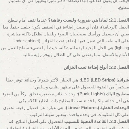
فيجب أن يكون هذا هو. إنها الإضاءة الأكثر تأثيراً وتغييراً في أي تصميم
مطبخ.
الفصل 2.1: لماذا هي ضرورية وليست رفاهية؟
عندما تقف أمام سطح
العمل (الرخامة)، فإن أي مصدر إضاءة في السقف يكون خلفك حتماً. هذا
يعني أن جسمك ورأسك سيحجبان الضوء ويلقيان بظلال داكنة مباشرة
على المنطقة التي تعمل فيها. إضاءة تحت الخزائن (Under-cabinet
lighting) هي الحل الوحيد لهذه المشكلة، حيث أنها تضيء سطح العمل من
الأمام والأسفل، مما يقضي على كل الظلال ويوفر رؤية مثالية.
الفصل 2.2: أنواع إضاءة تحت الخزائن
شرائط LED (LED Strips):
هي الخيار الأكثر شيوعاً وحداثة. توفر خطاً
مستمراً من الضوء للحصول على مظهر نظيف وسلس.
مصابيح الباك (Puck Lights):
وحدات دائرية صغيرة تخلق بركاً من الضوء.
هي أقل حداثة ولكنها قد تناسب المطابخ ذات الطابع الكلاسيكي.
الوحدات الخطية (Linear Fixtures):
هي عبارة عن قضبان رفيعة تحتوي
على كل المكونات في وحدة واحدة، وتعتبر سهلة التركيب.
الفصل 2.3: القاعدة الذهبية للتنسيب
للحصول على أفضل النتائج، قم
بتركيب الإضاءة تحت الخزائن في
الجزء الأمامي
من الخزانة (باتجاهك)،