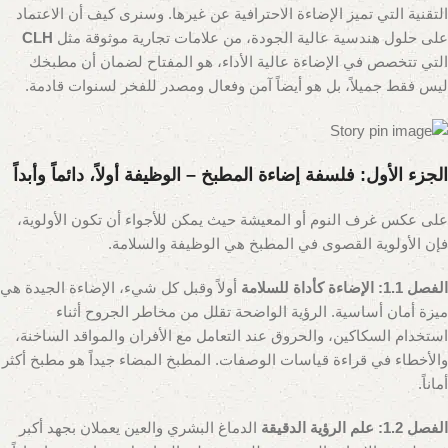
التقنية التي تميز الإضاءة الاحترافية عن غيرها. وسنرى كيف أن الاعتماد
على حلول هندسية عالية الجودة، من علامات تجارية موثوقة مثل
CLH
التي تتخصص في الإضاءة عالية الأداء، هو المفتاح لضمان أن مطبخك
ليس فقط جميلاً، بل هو أيضاً آمن وفعال ومصدر للفخر لسنوات قادمة.
الجزء الأول: فلسفة إضاءة المطبخ – الوظيفة أولاً، دائماً وأبداً
على عكس غرف النوم أو المعيشة حيث يمكن للأجواء أن تكون الأولوية،
فإن الأولوية القصوى في المطبخ هي الوظيفة والسلامة.
الفصل 1.1: الإضاءة كأداة للسلامة
أولاً وقبل كل شيء، الإضاءة الجيدة هي
ميزة أمان أساسية. الرؤية الواضحة تقلل من مخاطر الجروح أثناء
استخدام السكاكين، والحروق عند التعامل مع الأفران والمواقد الساخنة،
والأخطاء في قراءة قياسات الوصفات. المطبخ المضاء جيداً هو مطبخ أكثر
أماناً.
الفصل 1.2: علم الرؤية الدقيقة
الدماغ البشري والعين يعملان بجهد أكبر