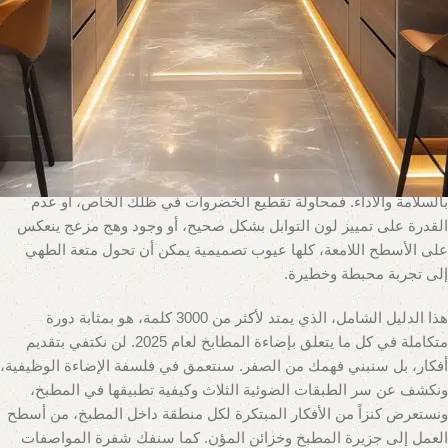
تصميمات المطابخ المفتوحة على غرف المعيشة، ازدادت أهمية هذا
الفضاء بشكل كبير. إنه لم يعد مجرد ورشة عمل، بل أصبح جزءاً لا يتجزأ
من ديكور المنزل العام وواجهة تعكس ذوق أصحابه. هذا الدور المزدوج –
كمساحة عمل تتطلب أقصى درجات الدقة، وكمركز اجتماعي يتطلب
الدفء والجمال – يضع على عاتق الإضاءة مهمة حاسمة ومعقدة.
إن “فن إضاءة المطابخ” هو علم الدقة قبل أن يكون فن الجمال. الإضاءة
السيئة في المطبخ ليست مجرد مشكلة جمالية؛ إنها مشكلة تتعلق
بالسلامة والأداء. فمحاولة تقطيع الخضروات في ظلك الخاص، أو عدم
القدرة على تمييز لون التوابل بشكل صحيح، أو وجود وهج مزعج ينعكس
على الأسطح اللامعة، كلها عيوب تصميمية يمكن أن تحول متعة الطهي
إلى تجربة محبطة وخطيرة.
هذا الدليل الشامل، الذي يمتد لأكثر من 3000 كلمة، هو بمثابة دورة
متكاملة في كل ما يتعلق بإضاءة المطابخ لعام 2025. لن نكتفي بتقديم
أفكار، بل سنبني فهمك من الصفر. سنتعمق في فلسفة الإضاءة الوظيفية،
ونكشف عن سر الطبقات الضوئية الثلاث وكيفية تطبيقها في المطبخ،
ونستعرض كنزاً من الأفكار المبتكرة لكل منطقة داخل المطبخ، من أسطح
العمل إلى جزيرة المطبخ وخزائن المؤن. كما سنفك شفرة المواصفات