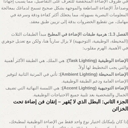
في ظروف الإضاءة المنخفضة للتعرف على التفاصيل، مما يسبب إجهاداً
وصداعاً. الإضاءة الساطعة والموجهة بشكل صحيح تسمح لدماغك بمعالجة
المعلومات البصرية بسهولة، مما يجعلك أكثر كفاءة ودقة وسرعة في
مهامك، من تقطيع الخضروات بدقة إلى تزيين طبق معقد.
الفصل 1.3: هرمية طبقات الإضاءة في المطبخ
مبدأ الطبقات الثلاث
(المحيطة، الوظيفية، التوجيهية) لا يزال سارياً هنا، ولكن مع تعديل جوهري
في الأهمية. الهرم مقلوب:
الإضاءة الوظيفية (Task Lighting):
هي الملك. هي الطبقة الأكثر أهمية
والتي يجب التخطيط لها أولاً.
الإضاءة المحيطة (Ambient Lighting):
تأتي في المرتبة الثانية لتوفير
الإضاءة العامة ودعم الطبقة الوظيفية.
الإضاءة التوجيهية (Accent Lighting):
هي اللمسة النهائية التي تضيف
الجمال والشخصية بعد تلبية جميع الاحتياجات الوظيفية.
الجزء الثاني: البطل الذي لا يُقهر – إتقان فن إضاءة تحت
الخزائن
إذا كان بإمكانك اختيار نوع واحد فقط من الإضاءة الوظيفية لمطبخك،