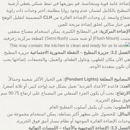
إضاءة عامة قوية ومتجانسة. قم بتوزيعها في نمط شبكي يغطي أرضية
المطبخ بالكامل لضمان عدم وجود زوايا مظلمة. اختر وحدات ذات زاوية
شعاع واسعة. إن وحدات الإضاءة الغائرة من
CLH
المصممة لتقليل الوهج
هي خيار مثالي لخلق إضاءة مريحة للعين.
الإضاءة المركزية:
في المطابخ الكبيرة، يمكن استخدام مصباح سقفي
مثبت (Flush Mount) أو شبه مثبت (Semi-flush) كقطعة مركزية زخرفية.
الفصل 3.2: جزيرة المطبخ – النقطة المحورية الاجتماعية
جزيرة المطبخ
هي الآن مكان للطهي، وتناول الطعام، والعمل، والتجمعات. إضاءتها يجب
أن تكون متعددة الأوجه.
المصابيح المعلقة (Pendant Lights):
هي الخيار الأكثر شعبية وجمالاً.
العدد:
قاعدة “الأعداد الفردية” تعمل بشكل جيد (واحد كبير، أو ثلاثة أصغر).
الارتفاع:
يجب أن يكون الجزء السفلي من المصباح على ارتفاع 75-90 سم
فوق سطح الجزيرة.
الأسلوب:
يجب أن يكمل أسلوب المطبخ العام.
البدائل:
للحصول على مظهر أكثر بساطة، يمكن استخدام مجموعة من
وحدات الإضاءة الغائرة الموجهة أو نظام مسار أنيق فوق الجزيرة.
الفصل 3.3: الإضاءة التوجيهية والأجواء – اللمسات النهائية