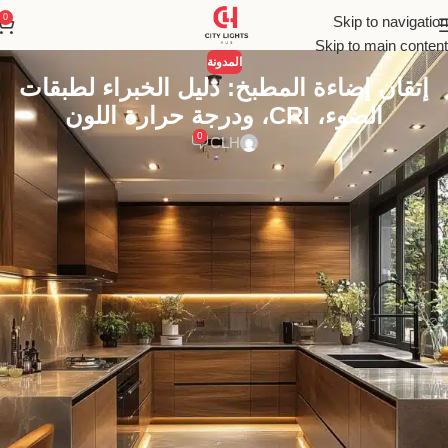
0
Skip to navigation
Skip to main content
المدونة
إتقان إضاءة المطبخ: دليل الخبراء لطبقات
الضوء، CRI، ودرجة حرارة اللون
0
CLH
اكتشف أفكار إضاءة المطابخ التي تجمع بين الأداء الوظيفي الفائق
والأناقة العصرية. دليلك الشامل لعام 2025 لتصميم طبقات إضاءة مثالية
تجعل مطبخك قلب المنزل النابض بالحياة.
فن إضاءة المطابخ: الدليل الشامل لتحويل
مطبخك إلى مساحة عمل احترافية وقلب
اجتماعي دافئ
في عالم التصميم الداخلي الحديث، لم يعد المطبخ مجرد غرفة مغلقة
لإعداد الطعام. لقد تحول ليصبح قلب المنزل النابض بالحياة، ومركزه
الاجتماعي، ومسرحاً للإبداع واللقاءات العائلية. في مصر، ومع انتشار