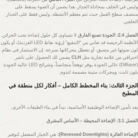
وليس في الخلف بمحاذاة الجدار. هذا يضمن أن الضوء يسقط على
منتصف سطح العمل حيث تتم معظم الأنشطة، وليس فقط على الجدار
الخلفي.
الفصل 2.4: الجودة تصنع الفارق
لا تتساوى كل حلول إضاءة تحت الخزائن.
الأنظمة الرخيصة قد تعاني من “التبقيع” (رؤية نقاط LED الفردية)، أو يكون
لون ضوئها غير متسق، أو تتعطل محركاتها بسرعة. إن الاستثمار في نظام
احترافي من علامة تجارية مثل
CLH
يضمن لك الحصول على ناشر
(Diffuser) عالي الجودة يوفر توهجاً متجانساً، وشرائح LED عالية الجودة
بلون ثابت، ومحركات متينة مصممة لتدوم.
الجزء الثالث: بناء المخطط الكامل – أفكار لكل منطقة في
المطبخ
بعد تأمين الإضاءة الوظيفية الأساسية، نبدأ في بناء الطبقات الأخرى.
الفصل 3.1: الإضاءة المحيطة – الأساس المشرق
الإضاءة الغائرة (Recessed Downlights):
هي الخيار المفضل لتوفير