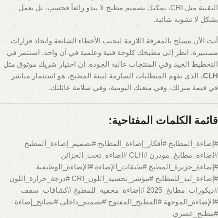
التقنية مثل CRI، يمكنك تصميم مطبخ لا يبدو رائعاً فحسب، بل يعمل
بشكل لا تشوبه شائبة.
أنت الآن مسلح بالمعرفة اللازمة لتجنب الأخطاء الشائعة واتخاذ قرارات
مستنيرة. انظر إلى مطبخك كلوحة فنية وعلمية في آن واحد. استثمر في
التخطيط الجيد وفي المنتجات عالية الجودة. إن اختيار شريك موثوق مثل
CLH
، الذي يفهم المتطلبات الصارمة لبيئة المطبخ، هو استثمار مباشر
في قيمة منزلك، وفي متعتك اليومية، وفي سلامة عائلتك.
قائمة الكلمات المفتاحية:
#إضاءة_المطابخ #أفكار_إضاءة_المطابخ #تصميم_إضاءة_المطبخ
#إضاءة_مطابخ_مودرن #CLH #إضاءة_تحت_الخزائن
#إضاءة_جزيرة_المطبخ #طبقات_الإضاءة #الإضاءة_الوظيفية
#إضاءة_ليد_للمطابخ #مؤشر_تجسيد_اللون_CRI #درجة_حرارة_اللون
#ديكورات_مطابخ_2025 #إضاءة_مخفية_للمطبخ #كشافات_سقف
#الإضاءة_الموجهة #المطبخ_المفتوح #تصميم_داخلي #نصائح_إضاءة
#مطبخ_عصري