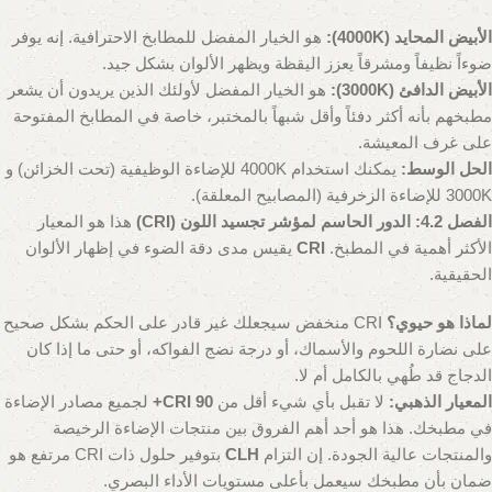
الأبيض المحايد (4000K):
هو الخيار المفضل للمطابخ الاحترافية. إنه يوفر
ضوءاً نظيفاً ومشرقاً يعزز اليقظة ويظهر الألوان بشكل جيد.
الأبيض الدافئ (3000K):
هو الخيار المفضل لأولئك الذين يريدون أن يشعر
مطبخهم بأنه أكثر دفئاً وأقل شبهاً بالمختبر، خاصة في المطابخ المفتوحة
على غرف المعيشة.
الحل الوسط:
يمكنك استخدام 4000K للإضاءة الوظيفية (تحت الخزائن) و
3000K للإضاءة الزخرفية (المصابيح المعلقة).
الفصل 4.2: الدور الحاسم لمؤشر تجسيد اللون (CRI)
هذا هو المعيار
الأكثر أهمية في المطبخ.
CRI
يقيس مدى دقة الضوء في إظهار الألوان
الحقيقية.
لماذا هو حيوي؟
CRI منخفض سيجعلك غير قادر على الحكم بشكل صحيح
على نضارة اللحوم والأسماك، أو درجة نضج الفواكه، أو حتى ما إذا كان
الدجاج قد طُهي بالكامل أم لا.
المعيار الذهبي:
لا تقبل بأي شيء أقل من
CRI 90+
لجميع مصادر الإضاءة
في مطبخك. هذا هو أحد أهم الفروق بين منتجات الإضاءة الرخيصة
والمنتجات عالية الجودة. إن التزام
CLH
بتوفير حلول ذات CRI مرتفع هو
ضمان بأن مطبخك سيعمل بأعلى مستويات الأداء البصري.