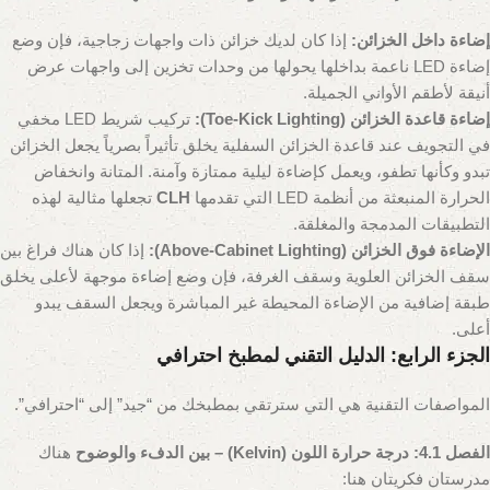
إضاءة داخل الخزائن:
إذا كان لديك خزائن ذات واجهات زجاجية، فإن وضع
إضاءة LED ناعمة بداخلها يحولها من وحدات تخزين إلى واجهات عرض
أنيقة لأطقم الأواني الجميلة.
إضاءة قاعدة الخزائن (Toe-Kick Lighting):
تركيب شريط LED مخفي
في التجويف عند قاعدة الخزائن السفلية يخلق تأثيراً بصرياً يجعل الخزائن
تبدو وكأنها تطفو، ويعمل كإضاءة ليلية ممتازة وآمنة. المتانة وانخفاض
الحرارة المنبعثة من أنظمة LED التي تقدمها
CLH
تجعلها مثالية لهذه
التطبيقات المدمجة والمغلقة.
الإضاءة فوق الخزائن (Above-Cabinet Lighting):
إذا كان هناك فراغ بين
سقف الخزائن العلوية وسقف الغرفة، فإن وضع إضاءة موجهة لأعلى يخلق
طبقة إضافية من الإضاءة المحيطة غير المباشرة ويجعل السقف يبدو
أعلى.
الجزء الرابع: الدليل التقني لمطبخ احترافي
المواصفات التقنية هي التي سترتقي بمطبخك من “جيد” إلى “احترافي”.
الفصل 4.1: درجة حرارة اللون (Kelvin) – بين الدفء والوضوح
هناك
مدرستان فكريتان هنا: