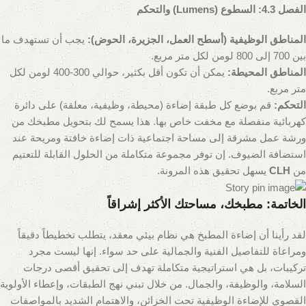
الفصل 4.3: السطوع (Lumens) والتحكم
المناطق الوظيفية (أسطح العمل، الجزيرة، الحوض):
يجب أن تستهدف ما
بين 700 إلى 800 لومن لكل متر مربع.
المناطق المحيطة:
يمكن أن تكون أقل بكثير، حوالي 300-400 لومن لكل
متر مربع.
التحكم:
قم بوضع كل طبقة إضاءة (محيطة، وظيفية، معلقة) على دائرة
كهربائية منفصلة مع مخفت خاص بها. هذا يسمح لك بتحويل مطبخك من
ورشة عمل مشرقة إلى مساحة اجتماعية ذات إضاءة خافتة ومريحة عند
استضافة الضيوف. إن توفر مجموعة متكاملة من الحلول القابلة للتعتيم
من
CLH
يسهل تحقيق هذه المرونة.
الخاتمة: مطبخك، مساحتك الأكثر إشراقاً
لقد رأينا أن إضاءة المطبخ هي نظام بيئي معقد، يتطلب تخطيطاً دقيقاً
ومراعاة للتفاصيل الفنية والجمالية على حد سواء. إنها ليست مجرد
تركيبات، بل هي استراتيجية متكاملة تهدف إلى تحقيق أقصى درجات
السلامة، والوظيفة، والجمال. من خلال تبني نهج الطبقات، وإعطاء الأولوية
القصوى للإضاءة الوظيفية تحت الخزائن، والاهتمام الشديد بالمواصفات