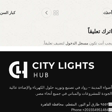
أحدث
كبار السن
اترك تعليقاً
يجب أنت تكون
مسجل الدخول
لتضيف تعليقاً.
أضواء المدينة – رواد في تصنيع وتوريد حلول الكهرباء والإضاءة عالية
الجودة للمشروعات والمباني في جميع أنحاء مصر.
٩٥٥٢ طارق أبو النور، المقطم، محافظة القاهرة
Phone:+201554951484