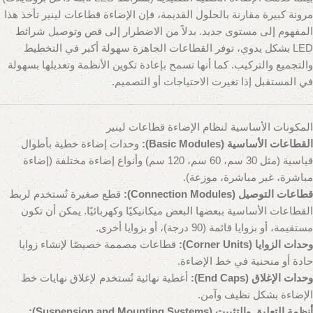
مرونة كبيرة مقارنة بالحلول القديمة، فإن الإضاءة قطاعات لينير تأخذ هذا
المفهوم إلى مستوى جديد. بدلاً من الاضطرار إلى قص وتوصيل شرائط
LED بشكل يدوي، توفر القطاعات الجاهزة سهولة أكبر في التخطيط
والتجميع والتركيب. كما أنها تسمح بإعادة تكوين الأنظمة وتعديلها بسهولة
في المستقبل إذا تغيرت الاحتياجات أو التصميم.
المكونات الأساسية لنظام الإضاءة قطاعات لينير
القطاعات الأساسية (Basic Modules):
وحدات إضاءة خطية بأطوال
قياسية (مثل 30 سم، 60 سم، 120 سم) وأنواع إضاءة مختلفة (إضاءة
مباشرة، غير مباشرة، موزعة).
قطاعات التوصيل (Connection Modules):
قطع صغيرة تُستخدم لربط
القطاعات الأساسية ببعضها البعض ميكانيكيًا وكهربائيًا. يمكن أن تكون
مستقيمة، أو بزوايا قائمة (90 درجة)، أو بزوايا أخرى.
وحدات الزوايا (Corner Units):
قطاعات مصممة خصيصًا لإنشاء زوايا
حادة أو منحنية في خط الإضاءة.
وحدات الإغلاق (End Caps):
أغطية نهائية تُستخدم لإغلاق نهايات خط
الإضاءة بشكل نظيف وآمن.
أنظمة التعليق والتثبيت (Suspension and Mounting Systems):