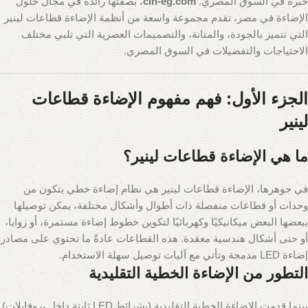
خبرة في السوق المصري.
clh-eg.com
، بصفتها رائدة في مجال حلول
الإضاءة في مصر، تقدم مجموعة واسعة من أنظمة الإضاءة قطاعات لينير
التي تتميز بالجودة، والمتانة، والتصميمات العصرية التي تلبي مختلف
الاحتياجات والتفضيلات في السوق المصري.
الجزء الأول: فهم مفهوم الإضاءة قطاعات
لينير
ما هي الإضاءة قطاعات لينير؟
في جوهرها، الإضاءة قطاعات لينير هي نظام إضاءة خطي يتكون من
وحدات أو قطاعات منفصلة ذات أطوال وأشكال مختلفة، يمكن توصيلها
ببعضها البعض ميكانيكيًا وكهربائيًا لتكوين خطوط إضاءة مستمرة، أو زوايا،
أو حتى أشكال هندسية معقدة. هذه القطاعات عادةً ما تحتوي على مصادر
إضاءة LED مدمجة وتأتي مع آليات توصيل سهلة الاستخدام.
التطور من الإضاءة الخطية التقليدية
بينما قدمت الإضاءة الخطية التقليدية (بشرائط LED ثابتة داخل بروفايلات)