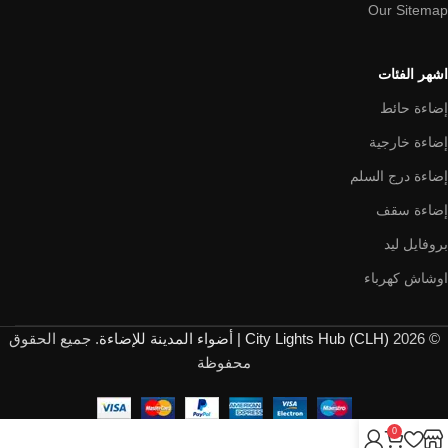
Our Sitemap
اشهر الفئات
إضاءة حائط
إضاءة خارجية
إضاءة درج السلم
إضاءة سقف
بروفايل ليد
اوشاش كهرباء
© 2026
City Lights Hub (CLH) | أضواء المدينة للإضاءة
. جميع الحقوق
محفوظة
0