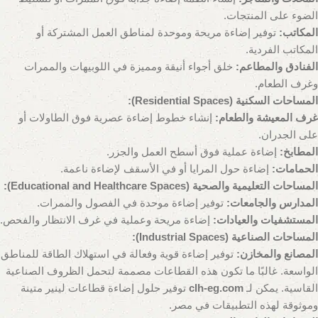
الضوء على المنتجات.
المكاتب:
توفير إضاءة مريحة وموحدة لمناطق العمل المشتركة أو
المكاتب الفردية.
الفنادق والمطاعم:
خلق أجواء أنيقة ومميزة في اللوبيهات والممرات
وغرف الطعام.
المساحات السكنية (Residential Spaces):
غرف المعيشة والطعام:
إنشاء خطوط إضاءة عصرية فوق الطاولات أو
على الجدران.
المطابخ:
إضاءة عملية فوق أسطح العمل والجزر.
الحمامات:
إضاءة حول المرايا أو في الأسقف لإضاءة ناعمة.
المساحات التعليمية والصحية (Educational and Healthcare Spaces):
المدارس والجامعات:
توفير إضاءة موحدة في الفصول والممرات.
المستشفيات والعيادات:
إضاءة مريحة وعملية في غرف الانتظار والفحص.
المساحات الصناعية (Industrial Spaces):
المصانع والمخازن:
توفير إضاءة قوية وفعالة في استهلاك الطاقة للمناطق
الواسعة. غالبًا ما تكون هذه القطاعات مصممة لتحمل الظروف الصناعية
القاسية. يمكن لـ
clh-eg.com
توفير حلول إضاءة قطاعات لينير متينة
وموثوقة لهذه التطبيقات في مصر.