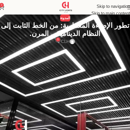
0
Skip to navigation
Skip to main content
المدونة
تطور الإضاءة المعمارية: من الخط الثابت إلى
النظام الديناميكي المرن.
0
CLH
اكتشف مرونة الإضاءة قطاعات لينير في مصر: حلول إضاءة خطية قابلة
للتخصيص لتصميمات داخلية عصرية ومبتكرة. دليلك الشامل لفهم وتطبيق
الإضاءة الموديولار.
الإضاءة قطاعات لينير: ثورة في تصميم
الإضاءة الداخلية والخارجية في مصر
في قلب المشهد المعماري والتصميمي النابض بالحياة في مصر، حيث
تتلاقى الأصالة مع الحداثة في مزيج فريد، تبرز
ا
لإضاءة قطاعات لينير
(Modular Linear Lighting)
كحل إضاءة مبتكر يواكب التطلعات
المتزايدة نحو تصميمات داخلية وخارجية عصرية وعملية. لم تعد الإضاءة
مجرد وظيفة أساسية لتوفير الرؤية؛ بل أصبحت عنصرًا تصميميًا حيويًا