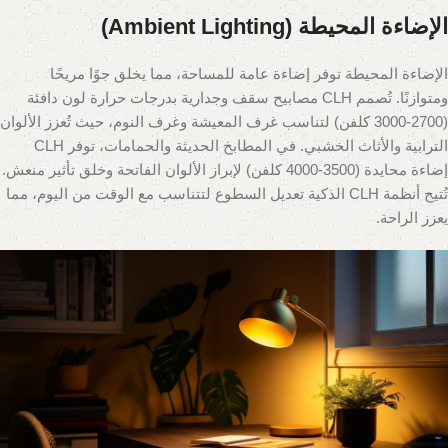
الإضاءة المحيطة (Ambient Lighting)
الإضاءة المحيطة توفر إضاءة عامة للمساحة، مما يخلق جوًا مريحًا
ومتوازنًا. تُصمم CLH مصابيح سقف وجدارية بدرجات حرارة لون دافئة
(2700-3000 كلفن) لتناسب غرف المعيشة وغرف النوم، حيث تُعزز الألوان
الترابية والأثاث الخشبي. في المطابخ الحديثة والحمامات، توفر CLH
إضاءة محايدة (3500-4000 كلفن) لإبراز الألوان الفاتحة وخلق تأثير منعش.
تُتيح أنظمة CLH الذكية تعديل السطوع لتتناسب مع الوقت من اليوم، مما
يعزز الراحة.