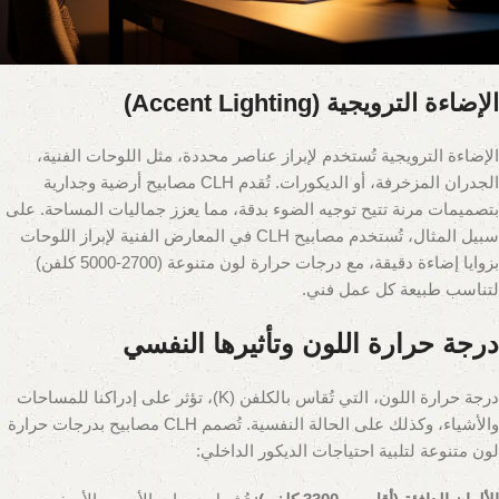
الإضاءة الترويجية (Accent Lighting)
الإضاءة الترويجية تُستخدم لإبراز عناصر محددة، مثل اللوحات الفنية،
الجدران المزخرفة، أو الديكورات. تُقدم CLH مصابيح أرضية وجدارية
بتصميمات مرنة تتيح توجيه الضوء بدقة، مما يعزز جماليات المساحة. على
سبيل المثال، تُستخدم مصابيح CLH في المعارض الفنية لإبراز اللوحات
بزوايا إضاءة دقيقة، مع درجات حرارة لون متنوعة (2700-5000 كلفن)
لتناسب طبيعة كل عمل فني.
درجة حرارة اللون وتأثيرها النفسي
درجة حرارة اللون، التي تُقاس بالكلفن (K)، تؤثر على إدراكنا للمساحات
والأشياء، وكذلك على الحالة النفسية. تُصمم CLH مصابيح بدرجات حرارة
لون متنوعة لتلبية احتياجات الديكور الداخلي: