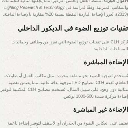
الألوان الباردة
: تُنشط العقل وتُحسن التركيز، مما يجعلها مثالية للحمامات
والمكاتب المنزلية. وفقًا لدراسة في
Lighting Research & Technology
(2019)، تُعزز الإضاءة الباردة اليقظة بنسبة 20% مقارنة بالإضاءة الدافئة.
تقنيات توزيع الضوء في الديكور الداخلي
تُركز CLH على تقنيات توزيع الضوء التي تعزز من وظائف وجماليات
المساحات الداخلية:
الإضاءة المباشرة
تُستخدم لتوجيه الضوء نحو منطقة محددة، مثل مكاتب العمل أو طاولات
الطعام. تُقدم CLH مصابيح LED موجهة بدقة عالية، مما يضمن تغطية
مثالية دون وهج. على سبيل المثال، تُستخدم مصابيح CLH المكتبية لتوفير
إضاءة مركزة بشدة 500-1000 لوكس.
الإضاءة غير المباشرة
تعتمد على انعكاس الضوء من الجدران أو الأسقف لتوفير إضاءة ناعمة