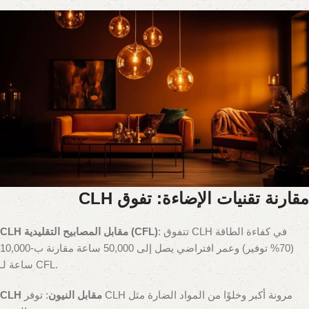
مقارنة تقنيات الإضاءة: تفوق CLH
: تتفوق CLH في كفاءة الطاقة
CLH مقابل المصابيح التقليدية (CFL)
(70% توفير) وعمر افتراضي يصل إلى 50,000 ساعة مقارنة ب-10,000
ساعة لـ CFL.
CLH مقابل النيون
: توفر CLH مرونة أكبر وخلوًا من المواد الضارة مثل