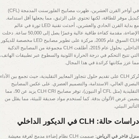
في أواخر القرن العشرين، ظهرت مصابيح الفلورسنت المدمجة (CFL)
كبديل موفر للطاقة، لكنها تحتوي على الزئبق، مما يجعلها أقل استدامة.
مع بداية القرن الحادي والعشرين، أحدثت تقنية LED ثورة في عالم
الإضاءة، مقدمة كفاءة طاقية عالية وعمرًا يصل إلى 50,000 ساعة. دخلت
CLH السوق عام 2005، مركزة على تطوير مصابيح LED مخصصة للديكور
الداخلي. بحلول عام 2015، أطلقت CLH مجموعة من المصابيح الذكية
التي تتيح التحكم في درجة الحرارة اللونية والسطوع عبر تطبيقات الهاتف،
مما عزز مكانتها كرائدة في هذا المجال.
تُركز CLH على تقديم حلول تتجاوز المعايير التقليدية، حيث تجمع بين الأداء
البصري العالي، الاستدامة، والتصميم العصري. على عكس المصابيح
التقليدية (مثل CFL أو النيون)، توفر مصابيح CLH CRI يزيد عن 90، مما
يضمن عرض الألوان بدقة. كما تُستخدم مواد صديقة للبيئة، مما يقلل من
التأثير البيئي.
دراسات حالة: CLH في الديكور الداخلي
منزل فاخر في الرياض
: صممت CLH نظام إضاءة مدمج لغرفة معيشة