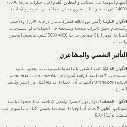
المهام اليومية في المكاتب والمطابخ. تُقدم CLH خيارات بدرجة 3500-
4000 كلفن لتحقيق تباين بصري مثالي، مما يُحسن التركيز والإنتاجية.
الألوان الباردة (أعلى من 5300 كلفن)
: تُشمل درجات الأزرق والأخضر،
وتُستخدم لخلق تأثيرات منعشة ومنشطة في الحمامات أو المساحات
التجارية. تُوفر CLH مصابيح بدرجة 4000-5000 كلفن لتحسين الوضوح
واليقظة.
التأثير النفسي والمشاعري
الألوان الدافئة
: تُعزز الشعور بالراحة والحميمية، مما يجعلها مثالية
للمساحات الاجتماعية. دراسة نُشرت في
Journal of Environmental
Psychology
(2020) أظهرت أن الإضاءة الدافئة تُقلل من القلق وتُحسن
المزاج.
الألوان المحايدة
: توفر توازنًا بصريًا وتُحفز الإنتاجية، مما يجعلها مناسبة
للمكاتب. تُظهر الأبحاث أن الإضاءة المحايدة تُحسن الأداء في المهام التي
تتطلب تركيزًا عاليًا.