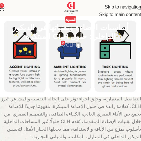
0
Skip to navigation
Skip to main content
المدونة
أساسيات الإضاءة وتقنياتها في الديكور
الداخلي: حلول CLH المبتكرة
0
CLH
أساسيات الإضاءة وتقنياتها في الديكور
الداخلي: حلول CLH المبتكرة
تُعد الإضاءة من أهم العناصر المعمارية التي تُعزز وظائف وجماليات
الفضاءات الداخلية، حيث تلعب دورًا حاسمًا في تحديد المساحات، إبراز
التفاصيل المعمارية، وخلق أجواء تؤثر على الحالة النفسية والمشاعر. تُبرز
CLH، كعلامة رائدة في حلول الإضاءة المبتكرة، مفهومًا جديدًا للإضاءة
يجمع بين الأداء البصري العالي، الكفاءة الطاقية، والتصميم العصري. من
خلال تقنيات الإضاءة المتقدمة، تُقدم CLH حلولًا تُنير المساحات الداخلية
بأسلوب يمزج بين الأناقة والاستدامة، مما يجعلها الخيار الأمثل لتحسين
الديكور الداخلي في المنازل، المكاتب، والمباني التجارية.