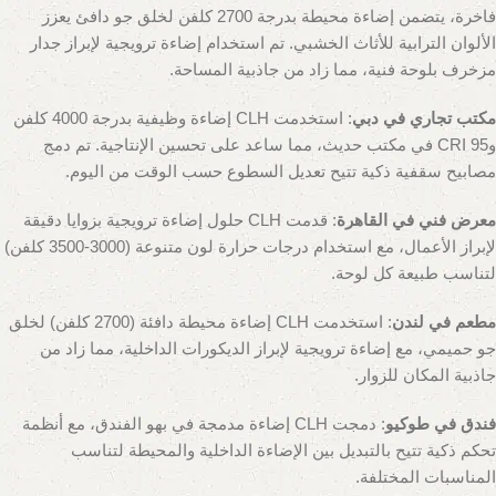
فاخرة، يتضمن إضاءة محيطة بدرجة 2700 كلفن لخلق جو دافئ يعزز
الألوان الترابية للأثاث الخشبي. تم استخدام إضاءة ترويجية لإبراز جدار
مزخرف بلوحة فنية، مما زاد من جاذبية المساحة.
مكتب تجاري في دبي
: استخدمت CLH إضاءة وظيفية بدرجة 4000 كلفن
وCRI 95 في مكتب حديث، مما ساعد على تحسين الإنتاجية. تم دمج
مصابيح سقفية ذكية تتيح تعديل السطوع حسب الوقت من اليوم.
معرض فني في القاهرة
: قدمت CLH حلول إضاءة ترويجية بزوايا دقيقة
لإبراز الأعمال، مع استخدام درجات حرارة لون متنوعة (3000-3500 كلفن)
لتناسب طبيعة كل لوحة.
مطعم في لندن
: استخدمت CLH إضاءة محيطة دافئة (2700 كلفن) لخلق
جو حميمي، مع إضاءة ترويجية لإبراز الديكورات الداخلية، مما زاد من
جاذبية المكان للزوار.
فندق في طوكيو
: دمجت CLH إضاءة مدمجة في بهو الفندق، مع أنظمة
تحكم ذكية تتيح بالتبديل بين الإضاءة الداخلية والمحيطة لتناسب
المناسبات المختلفة.