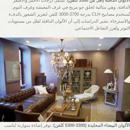
الألوان الدافئة (أقل من 3300 كلفن)
: تُشمل درجات الأحمر والأصفر
الدافئة، وهي مثالية لخلق جو مريح في غرف المعيشة وغرف النوم.
تُستخدم مصابيح CLH بدرجة 2700-3000 كلفن لتعزيز الشعور بالدفء
والاسترخاء. تشير الدراسات إلى أن الألوان الدافئة تُقلل من مستويات
التوتر وتُعزز التفاعل الاجتماعي.
الألوان البيضاء المحايدة (3300-5300 كلفن)
: توفر إضاءة متوازنة تُناسب