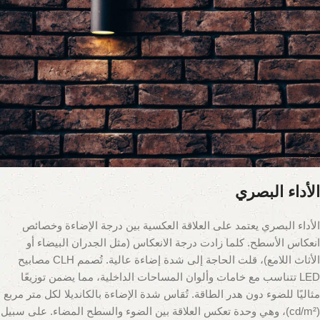
الأداء البصري
الأداء البصري يعتمد على العلاقة العكسية بين درجة الإضاءة وخصائص
انعكاس الأسطح. كلما زادت درجة الانعكاس (مثل الجدران البيضاء أو
الأثاث اللامع)، قلت الحاجة إلى شدة إضاءة عالية. تُصمم CLH مصابيح
LED تتناسب مع خامات وألوان المساحات الداخلية، مما يضمن توزيعًا
مثاليًا للضوء دون هدر الطاقة. تُقاس شدة الإضاءة بالكانديلا لكل متر مربع
(cd/m²)، وهي وحدة تعكس العلاقة بين الضوء والسطح المضاء. على سبيل