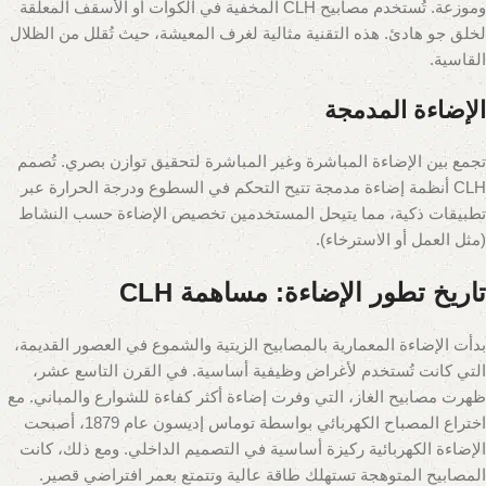
وموزعة. تُستخدم مصابيح CLH المخفية في الكوات أو الأسقف المعلقة
لخلق جو هادئ. هذه التقنية مثالية لغرف المعيشة، حيث تُقلل من الظلال
القاسية.
الإضاءة المدمجة
تجمع بين الإضاءة المباشرة وغير المباشرة لتحقيق توازن بصري. تُصمم
CLH أنظمة إضاءة مدمجة تتيح التحكم في السطوع ودرجة الحرارة عبر
تطبيقات ذكية، مما يتيحل المستخدمين تخصيص الإضاءة حسب النشاط
(مثل العمل أو الاسترخاء).
تاريخ تطور الإضاءة: مساهمة CLH
بدأت الإضاءة المعمارية بالمصابيح الزيتية والشموع في العصور القديمة،
التي كانت تُستخدم لأغراض وظيفية أساسية. في القرن التاسع عشر،
ظهرت مصابيح الغاز، التي وفرت إضاءة أكثر كفاءة للشوارع والمباني. مع
اختراع المصباح الكهربائي بواسطة توماس إديسون عام 1879، أصبحت
الإضاءة الكهربائية ركيزة أساسية في التصميم الداخلي. ومع ذلك، كانت
المصابيح المتوهجة تستهلك طاقة عالية وتتمتع بعمر افتراضي قصير.