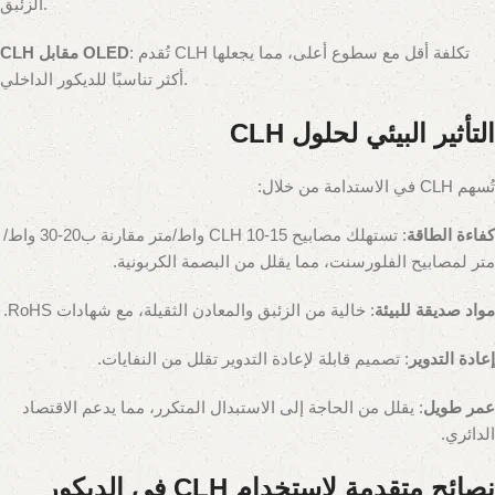
الزئبق.
: تُقدم CLH تكلفة أقل مع سطوع أعلى، مما يجعلها
CLH مقابل OLED
أكثر تناسبًا للديكور الداخلي.
التأثير البيئي لحلول CLH
تُسهم CLH في الاستدامة من خلال:
كفاءة الطاقة
: تستهلك مصابيح CLH 10-15 واط/متر مقارنة ب20-30 واط/
متر لمصابيح الفلورسنت، مما يقلل من البصمة الكربونية.
مواد صديقة للبيئة
: خالية من الزئبق والمعادن الثقيلة، مع شهادات RoHS.
إعادة التدوير
: تصميم قابلة لإعادة التدوير تقلل من النفايات.
عمر طويل
: يقلل من الحاجة إلى الاستبدال المتكرر، مما يدعم الاقتصاد
الدائري.
نصائح متقدمة لاستخدام CLH في الديكور