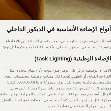
أنواع الإضاءة الأساسية في الديكور الداخلي
استنادًا إلى تصنيف ريتشارد كيلي، يمكن تقسيم الإضاءة إلى ثلاثة أنواع
رئيسية تُستخدم في الديكور الداخلي، وتُقدم CLH حلولًا مبتكرة لكل نوع:
الإضاءة الوظيفية (Task Lighting)
الإضاءة الوظيفية تُركز على توفير ضوء موجه لأداء مهام محددة، مثل
القراءة، الكتابة، أو الطهي. تُقدم CLH مصابيح وظيفية بتصميمات أنيقة،
مثل مصابيح مكتبية بتقنية LED توفر سطوعًا عاليًا (3500-5000 كلفن)
ومؤشر CRI أعلى من 90، مما يضمن تباينًا بصريًا ممتازًا. على سبيل
المثال، تُستخدم مصابيح CLH المكتبية في المكاتب المنزلية لتوفير إضاءة
مركزة تقلل من إجهاد العين. كما تُستخدم في المطابخ فوق أسطح العمل
لتسهيل المهام الدقيقة مثل تقطيع الطعام.