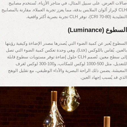
صالات العرض. على سبيل المثال، في متاجر الأزياء، تُستخدم مصابيح
CLH لإبراز ألوان الملابس بدقة، مما يعزز تجربة العملاء. مقارنة بالمصابيح
التقليدية (CRI 70-80)، توفر CLH تجربة بصرية أكثر واقعية.
السطوع (Luminance)
السطوع يُعبر عن كمية الضوء التي يُصدرها مصدر الإضاءة وكيفية رؤيتها
بالعين. يُقاس باللوكس (Lux)، وهي وحدة تعكس كمية الضوء التي تصل
إلى سطح معين. تُصمم CLH حلول إضاءة توفر مستويات سطوع قابلة
للتعديل، مثل 500-1000 لوكس للمكاتب، و100-300 لوكس لغرف
المعيشة. يضمن ذلك الراحة البصرية والأداء الوظيفي، مع تقليل الوهج
الذي قد يُسبب إجهاد العين.