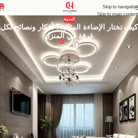
0
Skip to navigation
Skip to main content
المدونة
كيف تختار الإضاءة المثالية؟ أفكار ونصائح لكل
غرفة في المنزل
0
CLH
أطلق العنان لجمال منزلك عبر اختيار الإضاءة المثالية. دليلك الشامل لـ
تصميم إضاءة احترافي يجمع بين الأناقة والوظيفة ويحول مساحتك
بالكامل.
الإضاءة هي أكثر بكثير من مجرد لمسة نهائية في تصميم منزلك؛ إنها الروح
التي تبث الحياة في الفراغات، والأداة الخفية التي تنحت المساحات
وتحدد ملامحها. يمكن للإضاءة الصحيحة أن تحول غرفة ضيقة إلى مساحة
رحبة، وأن تخلق جواً من الدفء والحميمية في غرفة المعيشة، أو أن تعزز
تركيزك وإنتاجيتك في مكتبك المنزلي. في المقابل، يمكن أن يؤدي الاختيار
الخاطئ للإضاءة إلى الشعور بالبرود أو الإرهاق البصري، وقد يطمس
جمال أفضل قطع الأثاث وأغلى الديكورات.