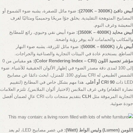
أبيض دافئ (2700K – 3000K):
ضوء مائل للصفرة، يشبه ضوء الشموع أو
المصابيح المتوهجة التقليدية. يخلق جوًا مريحًا وحميميًا ومثاليًا لغرف
المعيشة وغرف النوم.
أبيض محايد (3500K – 4000K):
ضوء أبيض نقي وحيوي. رائع للمطابخ
والمكاتب والحمامات لأنه يوفر رؤية واضحة.
أبيض بارد (5000K – 6500K):
ضوء مائل للزرقة، يشبه ضوء النهار
الساطع. يستخدم عادة في البيئات التجارية والصناعية والجراجات.
مؤشر تجسيد اللون (Color Rendering Index – CRI):
هو مقياس من 0
إلى 100 لمدى دقة مصدر الضوء في إظهار الألوان الحقيقية للأشياء. ضوء
الشمس الطبيعي له CRI يساوي 100. للمنزل، ابحث دائمًا عن مصابيح
LED ذات
CRI 90 أو أعلى
. هذا مهم بشكل خاص في المطابخ (لتقييم
نضارة الطعام) وفي غرف الملابس (لاختيار ألوان الملابس). تلتزم العلامات
التجارية المرموقة مثل
CLH
بتقديم منتجات ذات CRI عالٍ لضمان أفضل
جودة ضوئية.
اللومن (Lumen) وليس الواط (Watt):
في عصر مصابيح LED، لم يعد