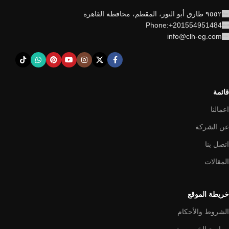
٩٥٥٢ طارق أبو النور، المقطم، محافظة القاهرة
Phone:+201554951484
info@clh-eg.com
قائمة
اعمالنا
عن الشركة
اتصل بنا
المقالات
خريطة الموقع
الشروط والأحكام