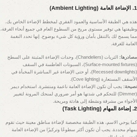
1. الإضاءة العامة (Ambient Lighting)
هذه هي الطبقة الأساسية والعمود الفقري لمخطط الإضاءة الخاص بك.
وظيفتها هي توفير مستوى مريح من السطوع العام في جميع أنحاء الغرفة،
مما يسمح لك بالتنقل بأمان ورؤية كل شيء بوضوح. إنها تحدد النغمة
العامة للغرفة.
مصادرها:
الثريات (Chandeliers)، وحدات الإضاءة المثبتة على السطح
(Surface-mounted fixtures)، السبوتات الغاطسة في السقف
(Recessed downlights)، أو حتى الإضاءة غير المباشرة المخبأة في
الأسقف المستعارة (Cove lighting).
نصيحة:
يجب أن تكون الإضاءة العامة ناعمة ومنتشرة. استخدام ديمر
(Dimmer) للتحكم في شدتها هو أمر ضروري لمنحك المرونة لتغيير
الأجواء من مشرقة ونشطة إلى هادئة ومريحة.
2. إضاءة المهام (Task Lighting)
كما يوحي الاسم، هذه الطبقة مخصصة لإضاءة مناطق معينة حيث تقوم
بمهام محددة. يجب أن تكون أكثر سطوعًا وتركيزًا من الإضاءة العامة
لتجنب إجهاد العين.