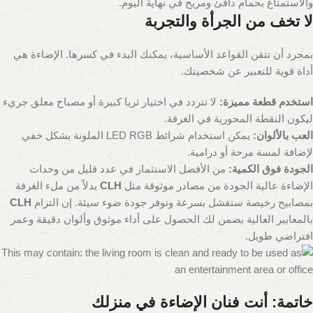
والاستمتاع بحمام دافئ ومريح في نهاية اليوم.
لا تخف من الجرأة والتجربة
بمجرد أن تتقن القواعد الأساسية، يمكنك البدء في كسرها. الإضاءة هي
أداة قوية للتعبير عن شخصيتك.
استخدم قطعة مميزة:
لا تتردد في اختيار ثريا كبيرة أو مصباح معلق جريء
ليكون النقطة المحورية في الغرفة.
العب بالألوان:
يمكن استخدام شرائط LED RGB الملونة بشكل خفي
لإضافة لمسة مرحة أو درامية.
الجودة فوق الكمية:
من الأفضل الاستثمار في عدد قليل من وحدات
الإضاءة عالية الجودة من مصادر موثوقة مثل
CLH
بدلاً من ملء الغرفة
بمصابيح رخيصة ستفشل بسرعة وتوفر جودة ضوء سيئة. إن التزام
CLH
بالمعايير العالية يضمن لك الحصول على أداء موثوق وألوان دقيقة وعمر
افتراضي طويل.
خاتمة: أنت فنان الإضاءة في منزلك