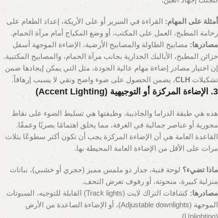
أمثلة على المهام:
القراءة في السرير أو على الأريكة، إعداد الطعام على
رخامة المطبخ، العمل على المكتب، أو وضع المكياج أمام مرآة الحمام.
مصادرها:
مصابيح الطاولة والمصابيح الأرضية، الإضاءة الموجهة أسفل
خزائن المطبخ، الأباليك الجدارية بجانب مرآة الحمام، والمصابيح المكتبية.
إن اختيار مصادر إضاءة مهام عالية الجودة، مثل التي يمكن إيجادها ضمن
تشكيلات
CLH
، يضمن الحصول على ضوء واضح ونقي لا يسبب إرهاقاً.
3. الإضاءة المركزة أو التوجيهية (Accent Lighting)
هذه هي طبقة الدراما والجاذبية. وظيفتها هي تسليط الضوء على نقاط
محورية أو عناصر جمالية في الغرفة، مما يخلق اهتمامًا بصريًا وعمقًا.
القاعدة العامة هي أن الإضاءة المركزة يجب أن تكون أكثر سطوعًا بثلاث
مرات على الأقل من الإضاءة العامة المحيطة بها.
ماذا تضيء؟
لوحة فنية، جدار ذو ملمس مميز (حجري أو خشبي)، نباتات
منزلية كبيرة، منحوتة، أو رفوف تعرض التحف.
مصادرها:
كشافات التراك لايت (Track lights) القابلة للتوجيه، السبوتات
الموجهة (Adjustable downlights)، أو الإضاءة الصاعدة من الأرض
(Uplighting).