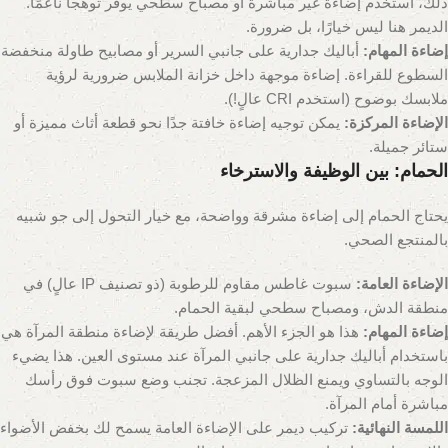
ذلك، استخدم إضاءة غير مباشرة أو مصباح سطحي يوفر توهجًا ناعمًا.
الديمر هنا ليس خيارًا، بل ضرورة.
إضاءة المهام:
أباليك جدارية على جانبي السرير أو مصابيح طاولة منخفضة
السطوع للقراءة. إضاءة موجهة داخل خزانة الملابس ضرورية لرؤية
ملابسك بوضوح (استخدم CRI عالٍ!).
الإضاءة المركزة:
يمكن توجيه إضاءة خافتة جدًا نحو قطعة أثاث مميزة أو
ستائر جميلة.
الحمام: بين الوظيفة والاسترخاء
يحتاج الحمام إلى إضاءة مشرقة وواضحة، مع خيار التحول إلى جو شبيه
بالمنتجع الصحي.
الإضاءة العامة:
سبوت غاطس مقاوم للرطوبة (ذو تصنيف IP عالٍ) في
منطقة الدش، ومصباح سطحي لبقية الحمام.
إضاءة المهام:
هذا هو الجزء الأهم. أفضل طريقة لإضاءة منطقة المرآة هي
باستخدام أباليك جدارية على جانبي المرآة عند مستوى العين. هذا يضيء
الوجه بالتساوي ويمنع الظلال المزعجة. تجنب وضع سبوت فوق رأسك
مباشرة أمام المرآة.
اللمسة النهائية:
تركيب ديمر على الإضاءة العامة يسمح لك بخفض الأضواء