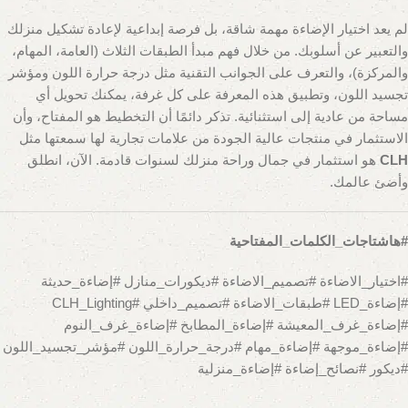
لم يعد اختيار الإضاءة مهمة شاقة، بل فرصة إبداعية لإعادة تشكيل منزلك
والتعبير عن أسلوبك. من خلال فهم مبدأ الطبقات الثلاث (العامة، المهام،
والمركزة)، والتعرف على الجوانب التقنية مثل درجة حرارة اللون ومؤشر
تجسيد اللون، وتطبيق هذه المعرفة على كل غرفة، يمكنك تحويل أي
مساحة من عادية إلى استثنائية. تذكر دائمًا أن التخطيط هو المفتاح، وأن
الاستثمار في منتجات عالية الجودة من علامات تجارية لها سمعتها مثل
CLH
هو استثمار في جمال وراحة منزلك لسنوات قادمة. الآن، انطلق
وأضئ عالمك.
#هاشتاجات_الكلمات_المفتاحية
#اختيار_الاضاءة #تصميم_الاضاءة #ديكورات_منازل #إضاءة_حديثة
#إضاءة_LED #طبقات_الاضاءة #تصميم_داخلي #CLH_Lighting
#إضاءة_غرف_المعيشة #إضاءة_المطابخ #إضاءة_غرف_النوم
#إضاءة_موجهة #إضاءة_مهام #درجة_حرارة_اللون #مؤشر_تجسيد_اللون
#ديكور #نصائح_إضاءة #إضاءة_منزلية