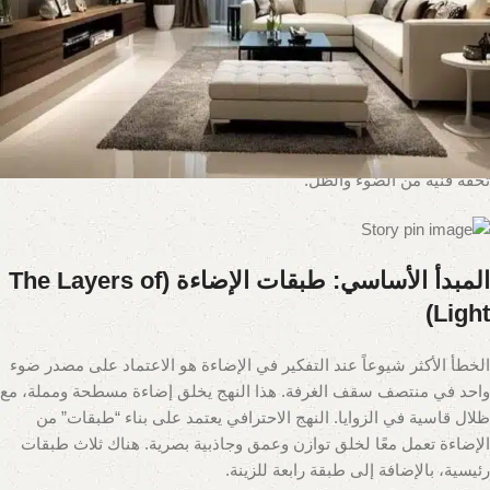
لكن من أين تبدأ؟ عالم الإضاءة واسع ومليء بالخيارات والمصطلحات
التقنية التي قد تبدو مربكة. هذا الدليل الشامل مصمم ليأخذ بيدك خطوة
بخطوة، ويزودك بالأفكار والمبادئ الأساسية التي يستخدمها مصممو
الإضاءة المحترفون. سنتعلم معاً كيف نفكر في الإضاءة كنظام متكامل،
وكيف نختار الوحدات المناسبة لكل غرفة، مع الاستفادة من الجودة
والتنوع الذي تقدمه علامات تجارية موثوقة مثل
CLH
، لتحويل منزلك إلى
تحفة فنية من الضوء والظل.
المبدأ الأساسي: طبقات الإضاءة (The Layers of
Light)
الخطأ الأكثر شيوعاً عند التفكير في الإضاءة هو الاعتماد على مصدر ضوء
واحد في منتصف سقف الغرفة. هذا النهج يخلق إضاءة مسطحة ومملة، مع
ظلال قاسية في الزوايا. النهج الاحترافي يعتمد على بناء “طبقات” من
الإضاءة تعمل معًا لخلق توازن وعمق وجاذبية بصرية. هناك ثلاث طبقات
رئيسية، بالإضافة إلى طبقة رابعة للزينة.