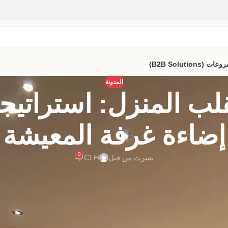
B2B Solutio)
المدونة
ب المنزل: استراتيج
إضاءة غرفة المعيشة
0
نشرت من قبل
CLH
احة متعددة الأوجه والطبقات
ومية، القلب النابض للمنزل. هي المكان الذي نجتمع فيه مع العائلة بعد ي