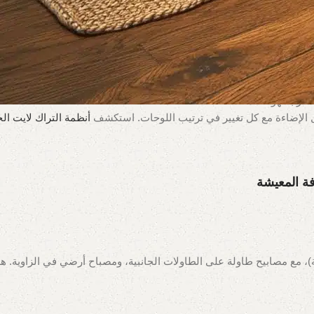
ة كلاسيكية ضخمة. الثريات المودرن هي قطع فنية نحتية.
اع الصحيح (بحيث لا تعيق الرؤية أو يصطدم بها أحد).
 من الضروري جداً أن تكون قابلة للتعتيم لتغيير الأجواء.
 هو الحل الأمثل للغرف التي تتغير باستمرار.
ار بسهولة تامة.
أنظمة التراك لايت ال
ة المعيشة
ع مصابيح طاولة على الطاولات الجانبية، ومصباح أرضي في الزاوية. هذا 