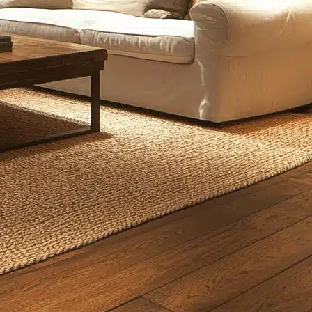
الجزء الثاني: صندوق الأدوات الحديث – إتقان أشهر وحدات الإض
لتحقيق خطة إضاءة ناجحة، يجب أن تتقن استخدام الأدوات المتاحة. إليك د
الفصل 2.1: ملك الأسقف الحديثة:
إضاءة سبوت لايت
السبوت لايت، خاصة النوع الغائر (Recessed)، هو حجر
الخطأ الشائع:
“متلازمة السقف المثقوب” أو “الجبن السويسري”، حيث يتم
فن الاستخدام الصحيح:
كإضاءة محيطة:
استخدم عدداً قليلاً من السبوتات ذات زاوية الشعاع الواسعة (60 درجة) والمزودة بعاكس داخلي أسود لتقليل الوهج. قم بتوزيعها بالقرب من الجدران (تقنية Wall Washing) لجعل الغرفة 
كإضاءة توجيهية:
البصريات (Optics) للتحكم في الوهج، هي ما يميز السبوتات الاحترافية التي تقدمها
الفصل 2.2: روح الأجواء الدافئة:
الإضاءة المخفية
و
بروفايل ليد
ما هي؟
هي إخفاء مصدر الضوء (عادة
بروفايل ليد
) داخل تجاويف أو تفاصي
التطبيقات:
Cove Lighting:
تركيب
بروفايل ليد
في تجويف يحيط بسقف الغرفة ليعكس ال
Pelmet Lighting:
تركيب الإضاءة فوق الستائر لتسليط الضوء لأسفل على
إضاءة الرفوف المدمجة:
وضع
بروفايل ليد
داخل الرفوف لإضاءة الكتب والم
جيد، وهي منتجات تتخصص فيها
CLH
.