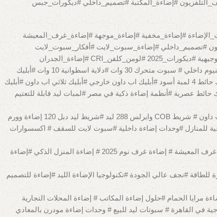
ح_أرضية #مصابيح_طاولة #شمعدانات_جدارية #إضاءة_ذكية #التحكم_في_الإضاءة #ديكورات_2025 #إضاءة_خلف_التلفزيون #إضاءة_المكتبة #تصميم_داخلي #ديكورات_جبس
إضاءة_مودرن_للمنازل #بروفايل_ليد #CLH #إضاءة_ليد #إضاءة_ذكية #طبقات_الإضاءة #إضاءة_مخفية #إضاءة_موجهة #إضاءة_غرف_المعيشة
لحمامات #إضاءة_الحدائق #إضاءة_الواجهات #الثريات_المودرن #ديكورات_2025 #درجة_حرارة_اللون #تصميم_داخلي #إضاءة_سبوت_لايت #أفكار_سبوت_لايت
#تصميم_إضاءة_سبوت_لايت #سبوتات_ليد #CLH #إضاءة_غائرة #إضاءة_موجهة #زاوية_الشعاع #توزيع_السبوت_لايت #طبقات_الإضاءة #إضاءة_توجيهية #ديكورات_2025 #لومن_كلفن_CRI #إضاءة_الجدران
#إضاءة_اللوحات_الفنية #إضاءة_السقف #سبوت_لايت_مودرن #هندسة_الإضاءة #تقليل_الوهج #تصميم_داخلي #إضاءة_معمارية #بروفايل ليد ألومنيوم داخلي # سبوت متحرك 30 وات #دلاية اسطوانية 10 وات #أبليك
حائط خارجي ليد #نظام تراك ماجنتك #سبوت تراك 10 وات أسود # تراك مستطيل دوتس متحرك #تراك مصنفر متحرك #بنل ليد 6 وات داخلي #أبليك حائط 4 لمبة أسود #أبليك اب داون خارجي #أبليك ثلاثي اب داون #أبليك
ولارد إضاءة حدائق #معلقات ديكورية مودرن#أباليك حائط عصرية #أنظمة إضاءة ذكية في مصر #لمبات ليد قابلة للتعتيم
 خارجية للمنازل #وحدات إضاءة داخلية #سبوت لايت للسقف # اكسسوارات
# إضاءة بنل ليد #أباليك حائط مودرن # إضاءة شريط ليد #عواميد كهرباء وإنارة # اكسسوارات إضاءة وكهرباء # تصميم إضاءة المنازل # أفكار إضاءة غرف المعيشة # إضاءة غرف نوم 2025 # إضاءة المنزل الذكي #إضاءة
للطاقة #نجف عالي الجودة #تكنولوجيا الإضاءة الليد #إضاءة للتصميم
 مرايا الحمام #حلول إضاءة المكاتب # إضاءة المحلات التجارية
ية في القاهرة # سبوتات ليد للبيع # وحدات إضاءة مودرن بالمعادي