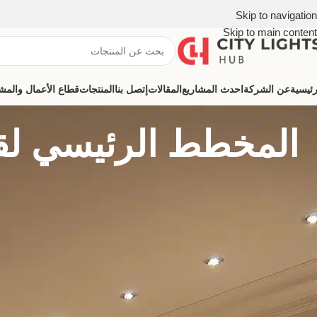
Skip to navigation
Skip to main content
رئيسية
عن الشركة
احدث المشاريع
المقالات
إتصل بنا
المنتجات
قطاع الأعمال والمشروعات (ns
المخطط الرئيسي لقل
تصميم إضاءة غرفة المعيشة لعام 2025. دليلك لاستخدام الإضاءة الذكية والبروفايل ليد لخلق ديكور عصري ومبهر وفريد.
فن إضاءة غرفة المعيشة: الدليل الشامل لخلق مس
غرفة المعيشة هي أكثر من مجرد أربعة جدران وأثاث؛ إنها مسرح حياتنا الي