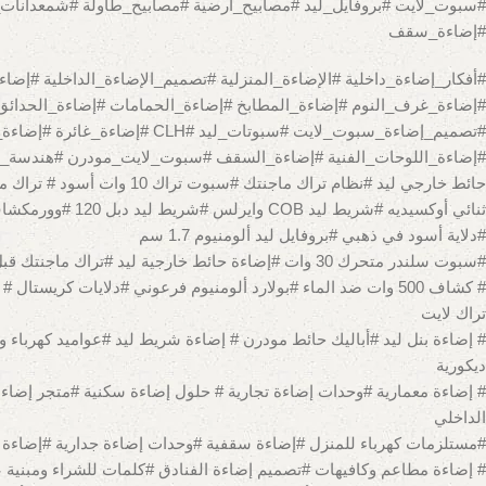
#إضاءة_سقف
#دلاية أسود في ذهبي #بروفايل ليد ألومنيوم 1.7 سم
#سبوت سلندر متحرك 30 وات #إضاءة حائط خارجية ليد #تراك ماجنتك قبل الجبس # سبوت تراك مربع #أبليك 8 لمبة أسود #أبليك ثلاثي ألومنيوم اب داون # شريط COB وايرلس 288 ليد #شريط ليد دبل 120 إضاءة وورم
# كشاف 500 وات ضد الماء #بولارد ألومنيوم فرعوني #دلايات 
تراك لايت
ديكورية
# إضاءة معمارية #وحدات إضاءة تجارية # حلول إضاءة سكنية #متجر إضاء
الداخلي
#مستلزمات كهرباء للمنزل #إضاءة سقفية #وحدات إضاءة جدارية #إضاءة مع
# إضاءة مطاعم وكافيهات #تصميم إضاءة الفنادق #كلمات للشراء ومبنية ع