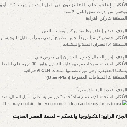
الأفكار:
إضاءة خلف التلفزيون
هي الحل. استخدم شريط LED أو
بر
ويحسن من إدراك عمق اللون الأسود.
المنطقة 3: ركن القراءة
الهدف:
توفير إضاءة وظيفية مركزة ومريحة للعين.
الأفكار:
خصص كرسياً مريحاً بجانبه مصباح أرضي ذو رأس قابل للتوجيه، أ
المنطقة 4: الجدران الفنية والمكتبات
الهدف:
إبراز الجمال وتحويل الجدران إلى معرض فني.
الأفكار:
بشكلها الحقيقي، وهي ميزة تضمنها منتجات
CLH
الاحترافية.
المنطقة 5: المساحات المفتوحة (Open-Plan)
الهدف:
تحديد المناطق بصرياً.
الأفكار:
استخدم الإضاءة لإنشاء “حدود” غير مرئية. على سبيل المثال، صف 
الجزء الرابع: التكنولوجيا والتحكم – لمسة العصر الحديث