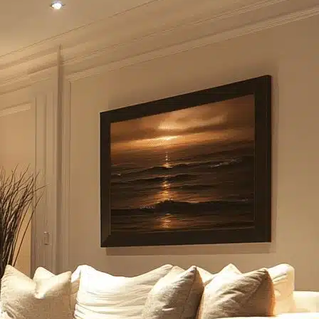
فيه في قراءة كتاب جيد. إنها الغرفة التي تؤدي ألف وظيفة، ولكل وظيفة من
حيث الإضاءة، لأنها تحتاج إلى أن تكون كل شيء للجميع في كل الأوقات.
في العديد من المنازل، حتى في أرقى الشقق والفيلات في الجيزة، يتم ار
والعمق والشخصية، ويسبب وهجًا مزعجًا على شاشة التلفزيون. الإضاءة ال
والبهجة إلى الدفء والحميمية، ومن الوضوح العملي إلى الدراما السينمائية
التي يستخدمها كبار المصممين. سنستكشف بالتفصيل كيف يمكن بناء طبقا
وسنرى كيف أن الوصول إلى مجموعة واسعة وعالية الجودة من حلول الإضا
الجزء الأول: أساسيات لا تتغير – فلسفة الإضاءة متعددة الطبقا
قبل الغوص في أنواع التركيبات، يجب أن نفهم المنهجية التي يعتمد عليها كل 
الإضاءة المحيطة (Ambient Lighting):
هي الإضاءة العامة التي تملأ الف
الإضاءة الوظيفية (Task Lighting):
هي إضاءة مركزة وموجهة لمساعدتك على
الإضاءة التوجيهية (Accent Lighting):
هي طبقة الدراما والجمال. تستخدم 