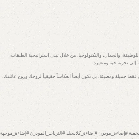
لوظيفة، والجمال، والتكنولوجيا. من خلال تبني استراتيجية الطبقات،
إلى تجربة حية ومتغيرة.
قط جميلة ومضيئة، بل تكون أيضاً انعكاساً حقيقياً لروحك وروح عائلتك،
م_إضاءة_غرف_المعيشة #إضاءة_الصالون #clh-eg_com #طبقات_الإضاءة #إضاءة_مخفية #إضاءة_مودرن #إضاءة_كلاسيك #الثريات_المودرن #إضاءة_موجهة