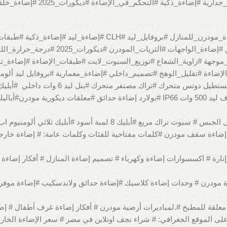
#سبوت_لايت #بروفايل_ليد #مصابي
#أفكار_إضاءة_داخلية #الإضاءة_المنزلية #تصميم_الإضاءة_الداخلية #
#إضاءة_غرف_النوم #إضاءة_المطابخ #إضاءة_ا
ثنائي أوكسيديه #شريط ليد COB وايرلس #شريط ليد دبل 120 #وورمكشاف ليد 500 وات IP66 #ب
كريستال # إضاءة سقف مودرن #كلمات مفتاحية للفئات وكلمات عامة: # إضاءة
ة مودرن # وحدات إضاءة كلاسيك #إضاءة حدائق ولاندسكيب #إضاءة موفرة 
لقة للمطبخ #.لمباديرات أرضية مودرن # أفكار إضاءة غرف أطفال # إضاءة
لى الموقع الجغرافي: # شراء نجف اونلاين في مصر # سعر الإضاءة الخارج