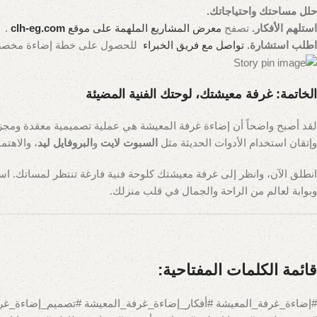
حلل مساحتك واحتياجاتك.
استلهم الأفكار.
تصفح
معرض المشاريع الملهمة على موقع
clh-eg.com
.
اطلب استشارة.
تواصل مع فريق الخبراء
للحصول على خطة إضاءة مخصص
الخاتمة: غرفة معيشتك، لوحتك الفنية المضيئة
لقد أصبح واضحاً أن إضاءة غرفة المعيشة هي عملية تصميمية معقدة ومجزية. 
وإتقان استخدام الأدوات الحديثة مثل
السبوت لايت
و
البروفايل ليد
، والاهت
انطلق الآن، وانظر إلى غرفة معيشتك كلوحة فنية فارغة تنتظر لمساتك. استخ
وبوابة لعالم من الراحة والجمال في قلب منزلك.
قائمة الكلمات المفتاحية: