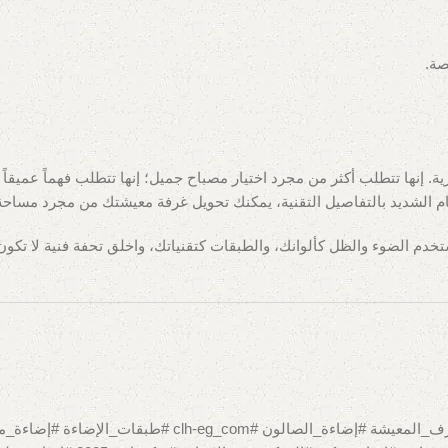
ة.
إنها تتطلب أكثر من مجرد اختيار مصباح جميل؛ إنها تتطلب فهماً عميقاً ل
مام الشديد بالتفاصيل التقنية، يمكنك تحويل غرفة معيشتك من مجرد مساحة 
دم الضوء والظل كألوانك، والطبقات كتقنياتك، واخلق تحفة فنية لا تكون ف
#إضاءة_غرفة_المعيشة #أفكار_إضاءة_غرفة_المعيشة #تصمي