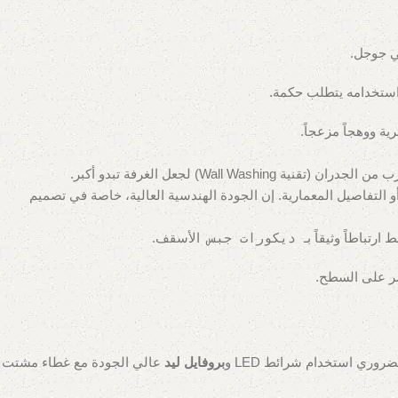
ي جوجل.
 ووهجاً مزعجاً.
درجة) لتسليط الضوء بدقة على الأعمال الفنية أو التفاصيل المعمارية. إن الجودة الهندسية العالية، خاصة في تصميم
رتباطاً وثيقاً بـ
ديكورات جبس
الأسقف.
شر على السطح.
ري استخدام شرائط LED و
بروفايل ليد
عالي الجودة مع غطاء مشتت