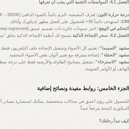
الفصل 4.1: المواصفات التقنية التي يجب أن تعرفها
درجة حرارة اللون:
لغرف المعيشة، التزم دائماً بالضوء الدافئ (2700K – 3000K).
CRI:
استهدف دائماً 90+ للحصول على أفضل مظهر لديكورك وأثاثك.
التحكم في الوهج:
اختر سبوتات غائرة ذات تصميم عميق (Deep regressed) وعاكس داخلي داكن.
الفصل 4.2: سحر الإضاءة الذكية
تسمح لك أنظمة الإضاءة الذكية بخلق “مشاهد” (Scenes) محدد
مشهد “السينما”:
تعتيم كل الأضواء وتشغيل الإضاءة خلف التلفزيون فقط.
مشهد “الحفلة”:
إضاءة مشرقة مع تغيير ألوان بعض الأضواء المخفية.
مشهد “الاسترخاء”:
تشغيل مصابيح الطاولة والأرضية فقط على درجة سطوع
الهاتف أو الأوامر الصوتية.
الجزء الخامس: روابط مفيدة ونصائح إضافية
للحصول على رؤى أعمق في مجالات متخصصة، يمكنك استشارة مصادر أخرى. ع
الديكورية البحتة مرجعاً جيداً.
كيف تبدأ رحلتك؟