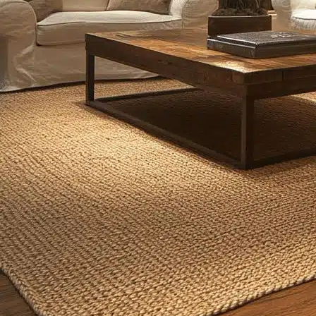
اءة
ليل مفصل لأشهر الكلمات المفتاحية والتركيبات التي يبحث عنها الناس ف
 الزاوية في التصميم الحديث. لكن استخدامه يتطلب حكمة.
 توزيع عشرات السبوتات بشكل عشوائي في السقف، مما يخلق فوضى بصرية
تبدو أكبر.
استخدم سبوتات قابلة للتعديل (Adjustable/Gimbal) ذات زاوية شعاع ضيقة (15-25 
.
CLH
الإضاءة المخفية هي سر الفخامة الهادئة في التصميم الحديث، وهي ترتبط ا
ل معمارية بحيث لا نرى المصباح نفسه، بل نرى فقط توهجه الناعم والمنت
ضوء لأعلى، مما يمنح إحساساً بالارتفاع والرحابة.
 نسيجها.
قتنيات. لضمان الحصول على خط ضوء مستمر وخالٍ من “التبقيع”، من الضرو