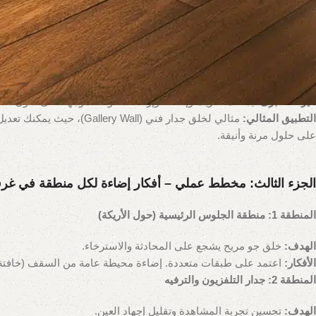
الفصل 2.3: القطعة المركزية الجاذبة:
ثريات مودرن
الثريا لم تعد قطع
كيف تختارها؟
يجب أن تكون بحجم مناسب للغرفة وأن يتم تعليقها على الارتف
دورها:
تعمل كنقطة محورية زخرفية وتوفر طبقة من الإضاءة المحيطة الناعمة.
الفصل 2.4: المرونة القصوى:
تراك لايت
(Track Lighting)
نظام المسار
ميزته الكبرى:
يمكنك تحريك وإضافة وإزالة الأضواء الموجهة على طول المس
التطبيق المثالي:
مثالي لخلق جدار فني (Gallery Wall)، حيث يمكنك تعديل الإضاءة مع كل تغيير في ترتيب اللوحات. استكشف
على حلول مرنة وأنيقة.
الجزء الثالث: مخطط عملي – أفكار إضاءة لكل منطقة في غرف
المنطقة 1: منطقة الجلوس الرئيسية (حول الأريكة)
الهدف:
خلق جو مريح يشجع على المحادثة والاسترخاء.
الأفكار:
اعتمد على طبقات متعددة. إضاءة محيطة عامة من السقف (خافتة)، م
المنطقة 2: جدار التلفزيون والترفيه
الهدف:
تحسين تجربة المشاهدة وتقليل إجهاد العين.