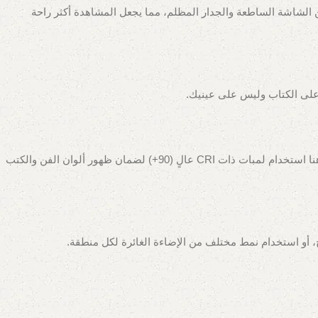
 الشاشة الساطعة والجدار المظلم، مما يجعل المشاهدة أكثر راحة
على الكتاب وليس على عينيك.
استخدم سبوتات موجهة قابلة للتعديل بزاوية 30 درجة على اللوحات. لإضاءة مكتبة، استخدم إضاءة خطية مدمجة في كل رف. من الضروري هنا استخدام لمبات ذات CRI عالٍ (90+) لضمان ظهور ألوان الفن والكتب
 أو استخدام نمط مختلف من الإضاءة الغائرة لكل منطقة.