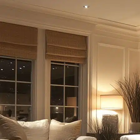
 هذه الوظائف متطلبات مختلفة وحالة مزاجية فريدة. هنا يكمن التحدي والجم
تكاب خطأ أساسي: الاعتماد على مصدر إضاءة مركزي واحد وقاسٍ. هذا النه
حديثة لغرفة المعيشة هي نقيض ذلك تمامًا. إنها تدور حول خلق نظام بيئ
.
هذا المقال الشامل، الذي يمتد لأكثر من 3500 كلمة، هو بمثاب
ت الإضاءة، وكيفية استخدام أشهر وحدات الإضاءة مثل
السبوت لايت
و
الإ
ءة، التي تقدمها علامات تجارية متخصصة مثل
clh-eg.com
، هو المفتاح 
ت
تصميم إضاءة ناجح. إنها استراتيجية الطبقات الثلاث، التي تضمن توزيعاً متو
راغ وتوفر مستوى رؤية مريح وآمن. إنها أساس المشهد الضوئي.
 أداء مهام محددة، مثل القراءة أو العمل على الكمبيوتر.
لإبراز وتسليط الضوء على ما هو جميل: لوحة فنية، جدار ذو ملمس فريد، 