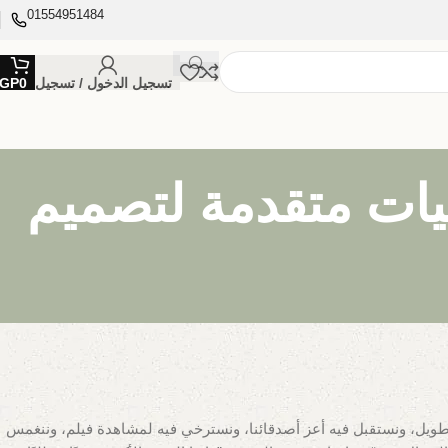
01554951484
تسجيل الدخول / تسجيل
0
GP
يات متقدمة لتصميم
وم طويل، ونستقبل فيه أعز أصدقائنا، ونسترخي فيه لمشاهدة فيلم، وننغمس