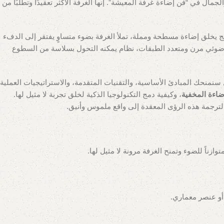
ال في “فن إضاءة غرفة المعيشة”. إنها الغرفة الأكثر تعقيدًا وتطلبًا من
ج يخلق إضاءة مسطحة ومملة، تملأ الغرفة بضوء متساوٍ يفتقر إلى الدفء
ي ضوئي مرن ومتعدد الطبقات، نظام يمكنه التحول بسلاسة من السطوع
ة دورة متكاملة في تصميم إضاءة غرفة المعيشة لعام 2025. لن نقدم لك مجرد أفكار، بل سنمنحك المبادئ الأساسية، والتقنيات المتقدمة، والاستراتيجيات العملية
ضاءة المخفية
، وكيفية دمج التكنولوجيا الذكية لخلق تجربة لا مثيل لها.
لترجمة هذه الرؤى المعقدة إلى واقع ملموس وأنيق.
ازناً للضوء وتمنح الغرفة مرونة لا مثيل لها.
أو عنصر معماري.