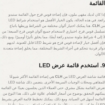
القائمة
إذا كان لديك مقهى ملون، فإن إضاءة قوس قزح حول القائمة ستبدو
رائعة. في هذه الحالة، يكون الخيار الأفضل هو استخدام شرائط LED
من
CLH
. هنا يمكنك اختيار ألوان مختلفة من الشرائط وربطها باتباع
تسلسل قوس قزح. اختياري لاستخدام جميع ألوان قوس قزح السبعة؛ من
3 إلى 4 شرائط ملونة ستبدو رائعة أيضًا، مما يخلق تأثيرًا أومبيرًا. ومع ذلك،
فإن أفضل خيار لإضاءة قوس قزح هو شريط LED قابل للعنونة. لديهم
دوائر فردية تتحكم في أجزاء الشريط المختلفة، مما يخلق إضاءة متعددة
الألوان.
9. استخدم قائمة عرض LED
قائمة شاشة العرض LED من
CLH
هي إضاءة القائمة الأكثر شيوعًا
للمقاهي ومحلات الوجبات السريعة الأخرى. يتضمن ذلك شاشة LED
تعرض القائمة بشكل مشرق. حتى العملاء الذين يجلسون بعيدًا عن القائمة
يمكنهم التحقق بوضوح من أسعار الطعام. علاوة على ذلك، هذا النوع من
القائمة أسهل في الصيانة. ومع ذلك، يمكنك تخطيط قائمة العرض بشريط
LED أو فليكس النيون من الأسفل لإضافة بُعد إضافي. سيعطي تأثيرًا