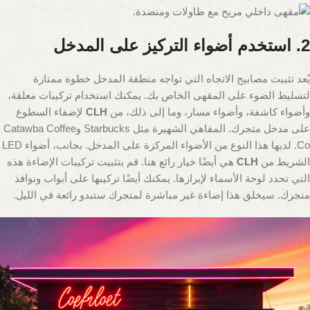
2. استخدم أضواء التركيز على المدخل
يُعد تثبيت مصابيح الاتجاه التي تواجه منطقة المدخل خطوة ممتازة
لتسليط الضوء على المقهى الخاص بك. يمكنك استخدام تركيبات معلقة،
وأضواء كاشفة، وأضواء مسار، وما إلى ذلك، من
CLH
لإضفاء السطوع
على مدخل متجرك. المقاهي الشهيرة مثل Starbucks وCatawba Coffee
Co. لديها هذا النوع من الأضواء المركزة على المدخل. بجانب، أضواء LED
الشريط من
CLH
هي أيضًا خيار رائع هنا. قم بتثبيت تركيبات الإضاءة هذه
التي تحدد لوحة الأسماء لإبرازها. يمكنك أيضًا تركيبها على أبواب ونوافذ
متجرك. سيخلق هذا إضاءة غير مباشرة لمتجرك ستبدو رائعة في الليل.