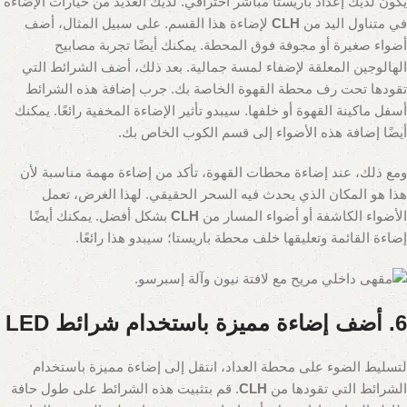
يكون لديك إعداد باريستا مباشر احترافي. لديك العديد من خيارات الإضاءة
في متناول اليد من
CLH
لإضاءة هذا القسم. على سبيل المثال، أضف
أضواء صغيرة أو مجوفة فوق المحطة. يمكنك أيضًا تجربة مصابيح
الهالوجين المعلقة لإضفاء لمسة جمالية. بعد ذلك، أضف الشرائط التي
تقودها تحت رف محطة القهوة الخاصة بك. جرب إضافة هذه الشرائط
أسفل ماكينة القهوة أو خلفها. سيبدو تأثير الإضاءة المخفية رائعًا. يمكنك
أيضًا إضافة هذه الأضواء إلى قسم الكوب الخاص بك.
ومع ذلك، عند إضاءة محطات القهوة، تأكد من إضاءة مهمة مناسبة لأن
هذا هو المكان الذي يحدث فيه السحر الحقيقي. لهذا الغرض، تعمل
الأضواء الكاشفة أو أضواء المسار من
CLH
بشكل أفضل. يمكنك أيضًا
إضاءة القائمة وتعليقها خلف محطة باريستا؛ سيبدو هذا رائعًا.
6. أضف إضاءة مميزة باستخدام شرائط LED
لتسليط الضوء على محطة العداد، انتقل إلى إضاءة مميزة باستخدام
الشرائط التي تقودها من
CLH
. قم بتثبيت هذه الشرائط على طول حافة