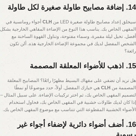
14. إضافة مصابيح طاولة صغيرة لكل طاولة
سيخلق إعداد مصابيح طاولة صغيرة LED من
CLH
أجواء رومانسية في
المقهى الخاص بك. يناسب هذا النوع من الإضاءة المقاهي الخارجية بشكل
أفضل. تخيل ليلة مقمرة، وسماء مفتوحة، وتناول القهوة الساخنة مع
الشخص المفضل لديك في مجموعة الإضاءة الخارجية هذه. ألن تكون
رائعة؟
15. اذهب للأضواء المعلقة المصممة
هل تريد أن تضفي على مقهاك البسيط مظهرًا رائعًا؟ المصابيح المعلقة
المصممة من
CLH
هي خيارك المفضل. أولاً، حدد موضوعًا أو نمطًا
لتصميم المقهى الخاص بك، ثم اختر تركيبات الإضاءة. على سبيل المثال –
إذا كان لديك طاولات خشبية في المقهى الخاص بك، فحاول استخدام
الأضواء الخشبية المقطوعة التي تتناسب مع موضوع المقهى الخاص بك.
16. أضف أضواء دائرية لإضفاء أجواء غير
رسمية