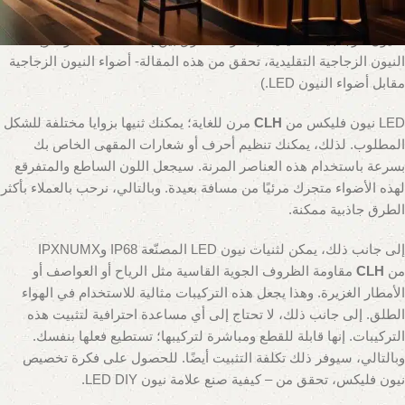
أفضل طريقة للحصول على اسم متجر متوهج. هذه بدائل ممتازة لأضواء
النيون الزجاجية التقليدية. (لمعرفة الفرق بين إضاءة LED المرنة وإضاءة
النيون الزجاجية التقليدية، تحقق من هذه المقالة- أضواء النيون الزجاجية
مقابل أضواء النيون LED.)
LED نيون فليكس من
CLH
مرن للغاية؛ يمكنك ثنيها بزوايا مختلفة للشكل
المطلوب. لذلك، يمكنك تنظيم أحرف أو شعارات المقهى الخاص بك
بسرعة باستخدام هذه العناصر المرنة. سيجعل اللون الساطع والمتفرقع
لهذه الأضواء متجرك مرئيًا من مسافة بعيدة. وبالتالي، نرحب بالعملاء بأكثر
الطرق جاذبية ممكنة.
إلى جانب ذلك، يمكن لثنيات نيون LED المصنّعة IP68 وIPXNUMX
من
CLH
مقاومة الظروف الجوية القاسية مثل الرياح أو العواصف أو
الأمطار الغزيرة. وهذا يجعل هذه التركيبات مثالية للاستخدام في الهواء
الطلق. إلى جانب ذلك، لا تحتاج إلى أي مساعدة احترافية لتثبيت هذه
التركيبات. إنها قابلة للقطع ومباشرة لتركيبها؛ تستطيع فعلها بنفسك.
وبالتالي، سيوفر ذلك تكلفة التثبيت أيضًا. للحصول على فكرة تخصيص
نيون فليكس، تحقق من – كيفية صنع علامة نيون LED DIY.