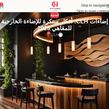
0
Skip to navigation
Skip to main content
المدونة
إضاءات CLH: أفكار مبتكرة للإضاءة الخارجية
للمقاهي 2025
0
CLH
أ. الإضاءة الخارجية للمقهى
تعتبر الإضاءة الخارجية للمقهى أمرًا بالغ الأهمية لأنها تجذب انتباه العملاء
وتشجعهم على دخول المقهى الخاص بك والحصول على الخدمة. فيما يلي
بعض الأفكار المذهلة للإضاءة الخارجية للمقاهي، مقدمة من
CLH
. تحقق
منها:
1. انبثاق اسم المقهى
تعد لوحة الأسماء عنصرًا أساسيًا للعلامة التجارية للمقهى. هنا يمكن أن
يؤدي اختيار لوحة أسماء مضيئة من
CLH
إلى تغيير لعبة الإضاءة الخارجية
لمتجرك بالكامل. الاختيار الصمام النيون المرن لإنشاء لافتات ممتازة هو