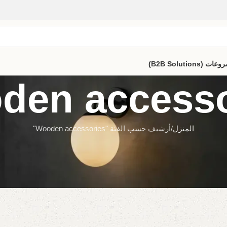
B2B Solutio)
den accesso
المنزل
أرشيف حسب الفئة "Wooden accessories"