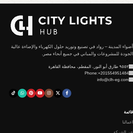
أضواء المدينة – رواد في تصنيع وتوريد حلول الكهرباء والإضاءة عالية
الجودة للمشروعات والمباني في جميع أنحاء مصر.
٩٥٥٢ طارق أبو النور، المقطم، محافظة القاهرة
Phone:+201554951484
info@clh-eg.com
قائمة
اعمالنا
عن الشركة