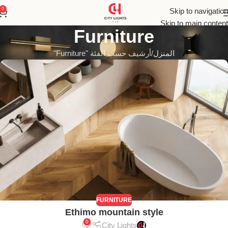
0
Skip to navigation
Skip to main content
Furniture
المنزل
أرشيف حسب الفئة "Furniture"
FURNITURE
Ethimo mountain style
0
City Lights