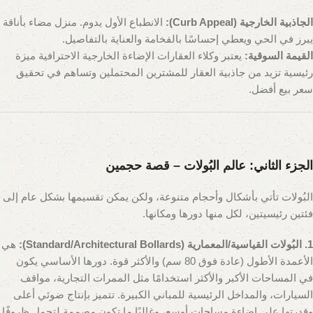
الجاذبية الخارجية (Curb Appeal):
الانطباع الأول يدوم. منزل مضاء بأناقة
يبرز في الحي ويعطي إحساسًا بالفخامة والعناية بالتفاصيل.
القيمة السوقية:
يعتبر وكلاء العقارات الإضاءة الخارجية الاحترافية ميزة
رئيسية تزيد من جاذبية العقار للمشترين المحتملين وتساهم في تحقيق
سعر بيع أفضل.
الجزء الثاني: عالم البُولات – قصة حجمين
البُولات تأتي بأشكال وأحجام متنوعة، ولكن يمكن تقسيمها بشكل عام إلى
فئتين رئيسيتين، لكل منها دورها ومكانها.
1. البُولات القياسية/المعمارية (Standard/Architectural Bollards):
هي
الأعمدة الأطول (عادة فوق 80 سم) والأكثر قوة. دورها الأساسي يكون
في المساحات الأكبر والأكثر استخدامًا مثل الممرات التجارية، مواقف
السيارات، والمداخل الرئيسية للمباني الكبيرة. تتميز بإنتاج ضوئي أعلى
وقدرتها على إضاءة مساحات أوسع، وغالبًا ما تكون مصممة لتحمل ظروفًا