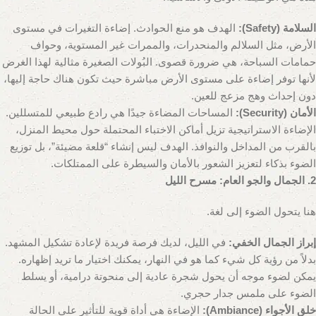
السلامة (Safety):
الهدف هو منع الحوادث. إضاءة التغيرات في مستوى
الأرض، مثل السلالم والمنحدرات، والممرات غير المستوية، وحواف
حمامات السباحة، هي ضرورة قصوى. البُولات الصغيرة مثالية لهذا الغرض
لأنها توفر إضاءة على مستوى الأرض مباشرة حيث تكون هناك حاجة إليها،
دون إحداث وهج مزعج للعين.
الأمان (Security):
المساحات المضاءة جيدًا هي رادع طبيعي للمتسللين.
الإضاءة الاستراتيجية تزيل أماكن الاختباء المحتملة حول محيط المنزل،
بالقرب من المداخل والنوافذ. الهدف ليس إنشاء “قلعة مضيئة”، بل توزيع
الضوء بذكاء لتعزيز الشعور بالأمان والسيطرة على الممتلكات.
2. الجمال والجو العام: مسرح الليل
هنا يتحول الضوء إلى لغة.
إبراز الجمال الخفي:
في الليل، لديك فرصة فريدة لإعادة تشكيل المشهد.
بدلاً من رؤية كل شيء كما هو في النهار، يمكنك اختيار ما تريد إظهاره.
يمكن لضوء موجه أن يحول شجرة عادية إلى منحوتة درامية، أو يسلط
الضوء على ملمس جدار حجري.
خلق الأجواء (Ambiance):
الإضاءة هي أداة قوية للتأثير على الحالة