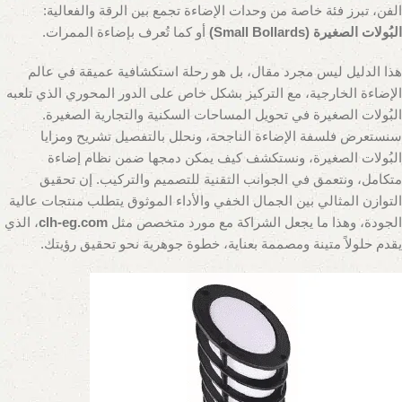
الفن، تبرز فئة خاصة من وحدات الإضاءة تجمع بين الرقة والفعالية:
البُولات الصغيرة (Small Bollards)
أو كما تُعرف بإضاءة الممرات.
هذا الدليل ليس مجرد مقال، بل هو رحلة استكشافية عميقة في عالم
الإضاءة الخارجية، مع التركيز بشكل خاص على الدور المحوري الذي تلعبه
البُولات الصغيرة في تحويل المساحات السكنية والتجارية الصغيرة.
سنستعرض فلسفة الإضاءة الناجحة، ونحلل بالتفصيل تشريح ومزايا
البُولات الصغيرة، ونستكشف كيف يمكن دمجها ضمن نظام إضاءة
متكامل، ونتعمق في الجوانب التقنية للتصميم والتركيب. إن تحقيق
التوازن المثالي بين الجمال الخفي والأداء الموثوق يتطلب منتجات عالية
الجودة، وهذا ما يجعل الشراكة مع مورد متخصص مثل
clh-eg.com
، الذي
يقدم حلولاً متينة ومصممة بعناية، خطوة جوهرية نحو تحقيق رؤيتك.