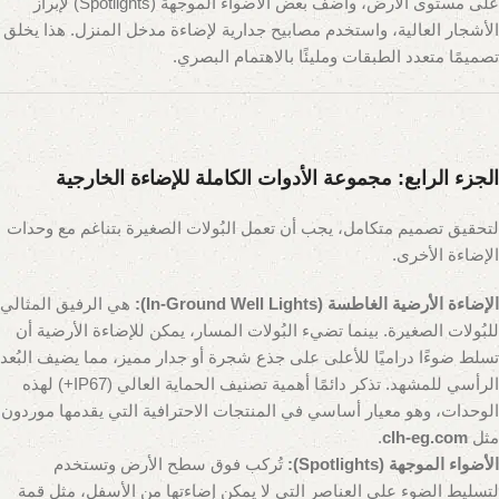
على مستوى الأرض، وأضف بعض الأضواء الموجهة (Spotlights) لإبراز
الأشجار العالية، واستخدم مصابيح جدارية لإضاءة مدخل المنزل. هذا يخلق
تصميمًا متعدد الطبقات ومليئًا بالاهتمام البصري.
الجزء الرابع: مجموعة الأدوات الكاملة للإضاءة الخارجية
لتحقيق تصميم متكامل، يجب أن تعمل البُولات الصغيرة بتناغم مع وحدات
الإضاءة الأخرى.
الإضاءة الأرضية الغاطسة (In-Ground Well Lights):
هي الرفيق المثالي
للبُولات الصغيرة. بينما تضيء البُولات المسار، يمكن للإضاءة الأرضية أن
تسلط ضوءًا دراميًا للأعلى على جذع شجرة أو جدار مميز، مما يضيف البُعد
الرأسي للمشهد. تذكر دائمًا أهمية تصنيف الحماية العالي (IP67+) لهذه
الوحدات، وهو معيار أساسي في المنتجات الاحترافية التي يقدمها موردون
مثل
clh-eg.com
.
الأضواء الموجهة (Spotlights):
تُركب فوق سطح الأرض وتستخدم
لتسليط الضوء على العناصر التي لا يمكن إضاءتها من الأسفل، مثل قمة