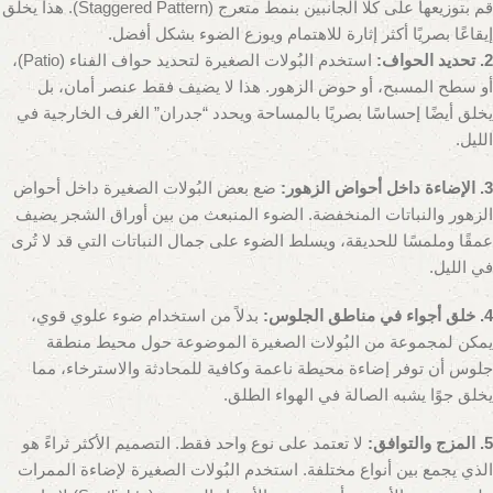
قم بتوزيعها على كلا الجانبين بنمط متعرج (Staggered Pattern). هذا يخلق
إيقاعًا بصريًا أكثر إثارة للاهتمام ويوزع الضوء بشكل أفضل.
2. تحديد الحواف:
استخدم البُولات الصغيرة لتحديد حواف الفناء (Patio)،
أو سطح المسبح، أو حوض الزهور. هذا لا يضيف فقط عنصر أمان، بل
يخلق أيضًا إحساسًا بصريًا بالمساحة ويحدد “جدران” الغرف الخارجية في
الليل.
3. الإضاءة داخل أحواض الزهور:
ضع بعض البُولات الصغيرة داخل أحواض
الزهور والنباتات المنخفضة. الضوء المنبعث من بين أوراق الشجر يضيف
عمقًا وملمسًا للحديقة، ويسلط الضوء على جمال النباتات التي قد لا تُرى
في الليل.
4. خلق أجواء في مناطق الجلوس:
بدلاً من استخدام ضوء علوي قوي،
يمكن لمجموعة من البُولات الصغيرة الموضوعة حول محيط منطقة
جلوس أن توفر إضاءة محيطة ناعمة وكافية للمحادثة والاسترخاء، مما
يخلق جوًا يشبه الصالة في الهواء الطلق.
5. المزج والتوافق:
لا تعتمد على نوع واحد فقط. التصميم الأكثر ثراءً هو
الذي يجمع بين أنواع مختلفة. استخدم البُولات الصغيرة لإضاءة الممرات