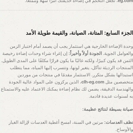
eg.com
، تجعل التحكم في إضاءة حديقتك أمرًا سهلاً وممتعًا.
الجزء السابع: المتانة، الصيانة، والقيمة طويلة الأمد
وحدة الإضاءة الخارجية هي استثمار يجب أن يصمد أمام اختبار الزمن
والعوامل الجوية.
الجودة أولاً وأخيراً:
إن إغراء شراء وحدات إضاءة رخيصة
الثمن قد يكون كبيرًا، ولكنه غالبًا ما يكون قرارًا مكلفًا على المدى الطويل.
المنتجات الرديئة تتآكل، يتغير لونها، وتتسرب إليها المياه، مما يتطلب
استبدالها بشكل متكرر. الاستثمار مقدمًا في منتجات من موردين
متخصصين مثل
clh-eg.com
، الذين يركزون على المواد عالية الجودة
والهندسة الدقيقة، يضمن لك نظام إضاءة يمكنك الاعتماد عليه والاستمتاع
به لسنوات عديدة قادمة.
صيانة بسيطة لنتائج عظيمة:
نظف العدسات:
مرتين في السنة، امسح أغطية العدسات لإزالة الغبار
والأوساخ.