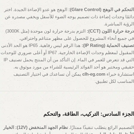
التحكم في الوهج (Glare Control):
الوهج هو عدو الإضاءة الجيدة. اختر
دائمًا وحدات إضاءة ذات تصميم يوجه الضوء للأسفل ويخفي مصدره عن
الرؤية المباشرة.
درجة حرارة اللون (CCT):
التزم بدرجة حرارة لون موحدة (مثل 3000K)
في جميع أنحاء المشروع للحصول على مظهر متناغم واحترافي.
تصنيف الحماية (IP Rating):
هذا الرقم ليس رفاهية. IP65 هو الحد الأدنى
المقبول لمعظم وحدات الإضاءة الخارجية. IP67 أو أعلى ضروري للوحدات
التي قد تتعرض للغمر في الماء. إن التأكد من أن المنتج يحمل تصنيف IP
حقيقي ومختبر هو أحد الفوائد الرئيسية للشراء من مورد موثوق به.
استشارة خبراء
clh-eg.com
يمكن أن تساعدك في اختيار التصنيف
المناسب لكل تطبيق.
الجزء السادس: التركيب، الطاقة، والتحكم
التصميم الرائع يتطلب تنفيذًا ممتازًا.
نظام الجهد المنخفض (12V): الخيار