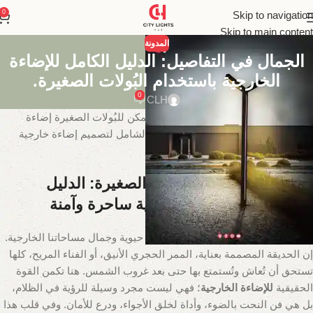
0
Skip to navigation
Skip to main content
المدونة
الجمال في التفاصيل: الدليل الكامل للإضاءة
الخارجية باستخدام البُولات الصغيرة.
0
CLH
اكتشفوا سحر الإضاءة الخارجية وكيف يمكن للبُولات الصغيرة إضاءة
ممراتكم وحدائقكم بأناقة وأمان. دليلك الشامل لتصميم إضاءة خارجية
متكاملة.
الإضاءة الخارجية والبُولات الصغيرة: الدليل
الشامل لخلق مساحات ليلية ساحرة وآمنة
عندما يحل الليل، لا يجب أن تختفي معه حيوية وجمال مساحاتنا الخارجية.
إن الحديقة المصممة بعناية، الممر الحجري الأنيق، أو الفناء المريح، كلها
تستحق أن تُعاش وتُستمتع بها حتى بعد غروب الشمس. هنا تكمن القوة
الحقيقية
للإضاءة الخارجية
؛ فهي ليست مجرد وسيلة للرؤية في الظلام،
بل هي فن النحت بالضوء، وأداة لخلق الأجواء، ودرع للأمان. وفي قلب هذا