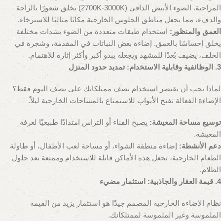
المزاجية. الضوء الأبيض الدافئ (2700K-3000K) يخلق شعورًا بالراحة
والدفء، مما يجعل مناطق الجلوس الخارجية مكانًا مثاليًا للاسترخاء.
العمق والمنظور:
استخدام طبقات متعددة من الضوء بشدات مختلفة
يخلق إحساسًا بالعمق. إضاءة بعض النباتات في المقدمة، وشجرة في
الخلف، يضيف بُعدًا للمشهد ويجعله يبدو أكبر وأكثر إثارة للاهتمام.
3. الوظائفية وقابلية الاستخدام: تمديد حدود المنزل
لماذا يجب أن يقتصر استخدام نصف ممتلكاتك على نصف اليوم فقط؟
الإضاءة الفعالة تفتح الأبواب للاستمتاع بالمساحات الخارجية ليلاً.
توسيع مساحة المعيشة:
يصبح الفناء أو التراس امتدادًا طبيعيًا لغرفة
المعيشة.
دعم الأنشطة:
إضاءة منطقة الشواء، أو مساحة لعب الأطفال، أو طاولة
الطعام الخارجية، تجعل هذه الأماكن قابلة للاستخدام وممتعة بعد حلول
الظلام.
4. قيمة العقار والجاذبية: استثمار مضيء
نظام الإضاءة الخارجية المصمم جيدًا هو استثمار يزيد من القيمة
الملموسة وغير الملموسة لممتلكاتك.