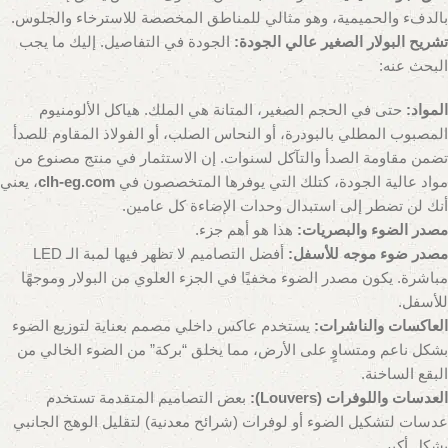
بالدفء والحميمية، وهو مثالي للمناطق المخصصة للاسترخاء والجلوس.
تشريح البولار الصغير عالي الجودة:
الجودة في التفاصيل. إليك ما يجب
البحث عنه:
المواد:
حتى في الحجم الصغير، المتانة هي الملك. هياكل الألومنيوم
المصبوب المطلي بالبودرة، أو النحاس الصلب، أو الفولاذ المقاوم للصدأ
تضمن مقاومة الصدأ والتآكل لسنوات. إن الاستثمار في منتج مصنوع من
مواد عالية الجودة، كتلك التي يوفرها المتخصصون في
clh-eg.com
، يعني
أنك لن تضطر إلى استبدال وحدات الإضاءة كل عامين.
مصدر الضوء والبصريات:
هذا هو أهم جزء.
مصدر ضوء موجه للأسفل:
أفضل التصاميم لا تظهر فيها لمبة الـ LED
مباشرة. يكون مصدر الضوء مخفيًا في الجزء العلوي من البولار وموجهًا
للأسفل.
العاكسات والناشرات:
يستخدم عاكس داخلي مصمم بعناية لتوزيع الضوء
بشكل ناعم ومتساوٍ على الأرض، مما يخلق “بركة” من الضوء الخالي من
البقع الساخنة.
العدسات واللوفرات (Louvers):
بعض التصاميم المتقدمة تستخدم
عدسات لتشكيل الضوء أو لوفرات (شرائح معدنية) لتقليل الوهج الجانبي
بشكل أكبر.