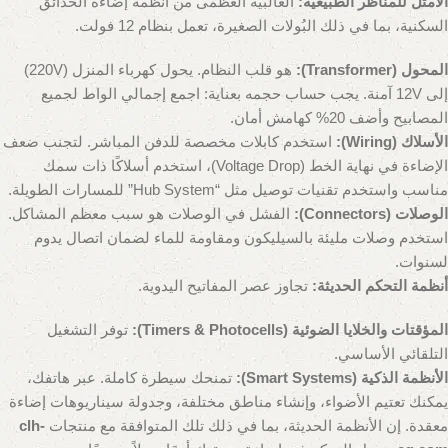
الأمثل للمناظر الطبيعية:
الغالبية العظمى من أنظمة إضاءة الحدائق
السكنية، بما في ذلك البُولات الصغيرة، تعمل بنظام 12 فولت.
المحول (Transformer):
هو قلب النظام. يحول كهرباء المنزل (220V)
إلى 12V آمنة. يجب حساب حجمه بعناية: اجمع إجمالي الواط لجميع
المصابيح وأضف 20% كهامش أمان.
الأسلاك (Wiring):
استخدم كابلات مخصصة للدفن المباشر. لتجنب ضعف
الإضاءة في نهاية الخط (Voltage Drop)، استخدم أسلاكًا ذات سمك
مناسب واستخدم تقنيات توصيل مثل “Hub System” للمسارات الطويلة.
الوصلات (Connectors):
الفشل في الوصلات هو سبب معظم المشاكل.
استخدم وصلات مليئة بالسيليكون ومقاومة للماء لضمان اتصال يدوم
لسنوات.
أنظمة التحكم الحديثة:
تجاوز عصر المفاتيح اليدوية.
المؤقتات والخلايا الضوئية (Timers & Photocells):
توفر التشغيل
التلقائي الأساسي.
الأنظمة الذكية (Smart Systems):
تمنحك سيطرة كاملة. عبر هاتفك،
يمكنك تعتيم الأضواء، وإنشاء مناطق مختلفة، وجدولة سيناريوهات إضاءة
معقدة. إن الأنظمة الحديثة، بما في ذلك تلك المتوافقة مع منتجات
clh-