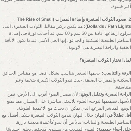
أكثر قسوة.
2. صعود البُولات الصغيرة وإضاءة الممرات (The Rise of Small
Bollards / Path Lights):
هنا يكمن تركيز مقالنا. البُولات الصغيرة، التي
يتراوح ارتفاعها عادة بين 30 سم و 60 سم، قد أحدثت ثورة في إضاءة
المناظر الطبيعية السكنية والحدائق. إنها الحل الأمثل عندما تكون الأناقة
الخفية والراحة البصرية هي الأولوية.
لماذا تختار البُولات الصغيرة؟
الرقة والتناسب:
حجمها الصغير يتناسب بشكل أفضل مع مقياس الحدائق
السكنية والممرات الضيقة، حيث تبدو البُولات الكبيرة ضخمة وغير
متناسقة.
الراحة البصرية وتقليل الوهج:
لأن مصدر الضوء أقرب إلى الأرض، فمن
الأسهل تصميمها لتوجيه الضوء للأسفل مباشرة على المسار، مما يمنع
الوهج المباشر المزعج الذي يمكن أن يحدث مع الأعمدة الطويلة.
أقل تطفلاً في النهار:
خلال النهار، تندمج البُولات الصغيرة بشكل أفضل مع
المناظر الطبيعية والنباتات، بدلاً من أن تبدو كأعمدة معدنية بارزة.
خلق أجواء حميمية:
الضوء المنبعث من مستوى منخفض يخلق إحساسًا