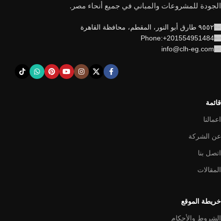
الجودة للمشروعات والمباني في جميع أنحاء مصر.
٩٥٥٢ طارق أبو النور، المقطم، محافظة القاهرة
Phone:+201554951484
info@clh-eg.com
قائمة
اعمالنا
عن الشركة
اتصل بنا
المقالات
خريطة الموقع
الشروط والأحكام