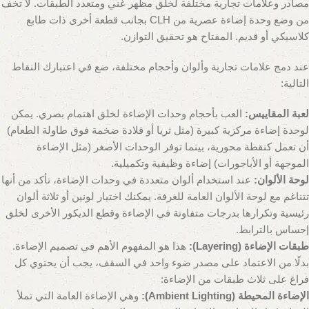
مصادر وعلامات تجارية مختلفة لخلق مظهر غني ومتعدد الطبقات. لا تخف
من وضع وحدة إضاءة عصرية من CLH بجانب قطعة أخرى ذات طابع
كلاسيكي أو قديم. المفتاح هو تحقيق التوازن.
عند دمج علامات تجارية وألوان وأحجام مختلفة، ضع في اعتبارك النقاط
التالية:
لعبة المقاييس:
العب بأحجام وحدات الإضاءة لخلق اهتمام بصري. يمكن
لوحدة إضاءة مركزية كبيرة (مثل ثريا أو قلادة ضخمة فوق طاولة الطعام)
أن تعمل كنقطة محورية، بينما توفر الوحدات الأصغر (مثل الإضاءة
الموجهة أو الأباجورات) إضاءة وظيفية وتكميلية.
لوحة الألوان:
عند استخدام ألوان متعددة في وحدات الإضاءة، تأكد من أنها
تتناغم مع لوحة الألوان العامة للغرفة. يمكنك اختيار لونين أو ثلاثة ألوان
رئيسية وتكرارها بدرجات متفاوتة في الإضاءة وقطع الديكور الأخرى لخلق
إحساس بالترابط.
طبقات الإضاءة (Layering):
هذا هو المفهوم الأهم في تصميم الإضاءة.
بدلًا من الاعتماد على مصدر ضوء واحد في السقف، يجب أن يحتوي كل
فراغ على ثلاث طبقات من الإضاءة:
الإضاءة المحيطة (Ambient Lighting):
وهي الإضاءة العامة التي تملأ