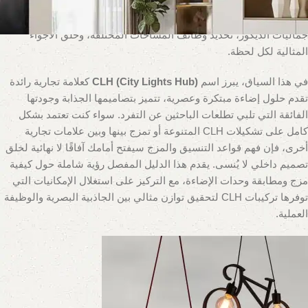
وسيلة لرؤية ما حولنا، بل أصبحت أداة فنية أساسية في يد كل مصمم
داخلي ومالك منزل يسعى للتميز، حيث تلعب دورًا محوريًا في إبراز
جماليات الديكور، تحديد وظائف المساحات المختلفة، وخلق الأجواء
المثالية لكل لحظة.
في هذا السياق، يبرز اسم
CLH (City Lights Hub)
كعلامة تجارية رائدة
تقدم حلول إضاءة مبتكرة وعصرية، تتميز بتصاميمها الجذابة وجودتها
الفائقة التي تلبي تطلعات الباحثين عن التفرد. سواء كنت تعتمد بشكل
كامل على تشكيلات CLH المتنوعة أو تمزج بينها وبين علامات تجارية
أخرى، فإن فهم قواعد التنسيق والمزج سيفتح أمامك آفاقًا لا نهائية لخلق
تصميم داخلي لا يُنسى. يقدم هذا الدليل المفصل رؤية شاملة حول كيفية
مزج ومطابقة وحدات الإضاءة، مع التركيز على استغلال الإمكانيات التي
توفرها تركيبات CLH لتحقيق توازن مثالي بين الجاذبية البصرية والوظيفة
العملية.