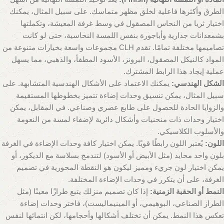
الطرق وأكثرها فاعلية لخلق مظهر متماسك. على سبيل المثال، يمكنك
اختيار ثريا من النحاس المصقول في وسط غرفة المعيشة، وتكملتها
بشمعدانات جدارية وأباجورة بنفس اللمسة النحاسية، حتى لو كانت
تصاميمها مختلفة تمامًا. تقدم CLH مجموعات واسعة بخيارات متنوعة من
المواد كالنيكل المصقول، البرونز، الأسود المطفأ، والذهبي، مما يسهل
عملية إيجاد هذا الرابط المشترك.
الشكل الهندسي:
يمكنك الاعتماد على الأشكال الهندسية المتشابهة. على
سبيل المثال، يمكن تنسيق وحدات إضاءة تتميز بخطوطها المستقيمة
والزوايا الحادة للحصول على طابع عصري وصناعي. في المقابل، يمكن
اختيار وحدات ذات منحنيات وأشكال دائرية لإضفاء لمسة من النعومة
والأسلوب الكلاسيكي.
اللون:
يُعتبر اللون رابطًا قويًا. يمكن اختيار كافة وحدات الإضاءة في الغرفة
بلون واحد محايد (مثل الأبيض أو الأسود) لتندمج بسلاسة مع الديكور، أو
يمكن اختيار لون جريء ومميز ليكون هو النقطة المحورية في تصميم
الغرفة، على أن يتكرر في وحدات الإضاءة المختلفة.
النمط أو الحقبة الزمنية:
إذا كان تصميم منزلك يتبع طرازًا معينًا (مثل
الطراز الصناعي، البوهيمي، أو المينيماليست)، فاختر وحدات إضاءة
تعكس هذا النمط. يمكن أن تختلف أشكالها وأحجامها، لكن انتمائها لنفس