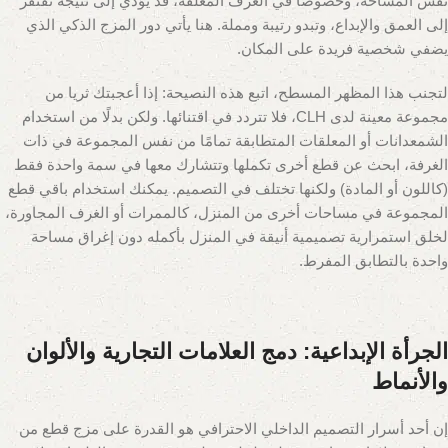
نفس المساحة، وخصوصًا في الغرف المغلقة، قد يؤدي إلى نتيجة تفتقر
إلى العمق والإبداع، وتبدو رتيبة ومملة. هنا يأتي دور المزج الذكي الذي
يضفي شخصية فريدة على المكان.
لتجنب هذا المظهر المسطح، اتبع هذه النصيحة: إذا أعجبتك ثريا من
مجموعة معينة لدى CLH، فلا تتردد في اقتنائها. ولكن بدلًا من استخدام
الشمعدانات أو المعلقات المتطابقة تمامًا من نفس المجموعة في ذات
الغرفة، ابحث عن قطع أخرى تكملها وتتشارك معها في سمة واحدة فقط
(كاللون أو المادة) ولكنها تختلف في التصميم. يمكنك استخدام باقي قطع
المجموعة في مساحات أخرى من المنزل، كالممرات أو الغرف المجاورة،
لخلق استمرارية تصميمية أنيقة في المنزل بأكمله دون إغراق مساحة
واحدة بالتطابق المفرط.
الجرأة الإبداعية: دمج العلامات التجارية والألوان
والأنماط
إن أحد أسرار التصميم الداخلي الاحترافي هو القدرة على مزج قطع من