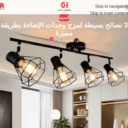
0
Skip to navigation
Skip to main content
المدونة
3 نصائح بسيطة لمزج وحدات الإضاءة بطريقة
مميزة
0
City Lights
اكتشف فن مزج ومطابقة وحدات الإضاءة المنزلية. تعلم معنا أسرار
تنسيق إضاءة CLH مع غيرها لخلق تصميم داخلي متناغم وجذاب يعكس
ذوقك الفريد.
فن الإضاءة: دليل شامل لمزج ومطابقة
وحدات الإضاءة المنزلية لإبداع تصميم داخلي
استثنائي
تعتبر الإضاءة المنزلية لغة التصميم الصامتة التي تتحدث عن الأناقة
والدفء والراحة. إنها العنصر الذي يمتلك القدرة على تحويل أي مساحة
من مجرد جدران وأثاث إلى بيئة حية تنبض بالجمال. لم تعد الإضاءة مجرد