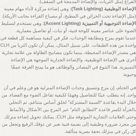
الفراغ (مثل الثريات، والإضاءة المدمجة في السقف).
الإضاءة الوظيفية (Task Lighting):
وهي إضاءة مركزة لأداء مهام معينة
(مثل الإضاءة تحت الخزائن في المطبخ، أو مصباح القراءة بجانب الأريكة).
الإضاءة التوجيهية أو التمييزية (Accent Lighting):
وهي تستخدم لتسليط
الضوء على عناصر معينة كلوحة فنية، أو نبات، أو تفاصيل معمارية.
عندما تقوم بمزج ومطابقة الوحدات، فكر في كيفية مساهمة كل قطعة في
واحدة من هذه الطبقات. على سبيل المثال، يمكن أن تكون الثريا من CLH
هي مصدر الإضاءة المحيطة، بينما تكون مصابيح الطاولة من علامة تجارية
أخرى هي الإضاءة الوظيفية، والإضاءة الجدارية الموجهة هي الإضاءة
التمييزية. هذا التنوع في المصادر والوظائف هو ما يمنح الغرفة عمقًا
وحيوية.
في الختام، إن مزج وتنسيق وحدات الإضاءة المنزلية هو فن وعلم في آن
واحد. إنه يتطلب عينًا للتفاصيل وفهمًا لكيفية تفاعل الضوء مع الفضاء. من
خلال البدء بقاعدة “السمة المشتركة” لخلق أساس متناغم، ثم التحلي
بالجرأة لكسر قاعدة “التطابق التام” عبر المزج بين الأشكال والأنماط
وحتى العلامات التجارية الموثوقة مثل CLH، يمكنك تحويل إضاءة منزلك
من مجرد ضرورة وظيفية إلى بصمة فنية تعبر عن ذوقك الرفيع وتجعل من
كل ركن في منزلك تحفة بصرية متألقة.