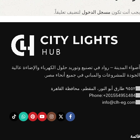
يجب أنت تكون
مسجل الدخول
لتضيف تعليقاً.
أضواء المدينة – رواد في تصنيع وتوريد حلول الكهرباء والإضاءة عالية
الجودة للمشروعات والمباني في جميع أنحاء مصر.
٩٥٥٢ طارق أبو النور، المقطم، محافظة القاهرة
Phone:+201554951484
info@clh-eg.com
قائمة