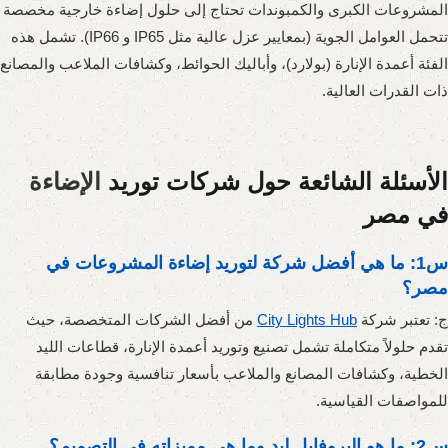
المشروعات الكبرى والكمبوندات تحتاج إلى حلول إضاءة خارجية مخصصة
تتحمل العوامل الجوية (بمعايير عزل عالية مثل IP65 و IP66). تشمل هذه
الفئة أعمدة الإنارة (بولارد)، وأباليك الحوائط، وكشافات الملاعب والمصانع
ذات القدرات العالية.
الأسئلة الشائعة حول شركات توريد
الإضاءة
في مصر
س1: ما هي أفضل شركة لتوريد إضاءة المشروعات في
مصر؟
ج: تعتبر شركة
City Lights Hub
من أفضل الشركات المتخصصة، حيث
تقدم حلولاً متكاملة تشمل تصنيع وتوريد أعمدة الإنارة، قطاعات الليد
الخطية، وكشافات المصانع والملاعب بأسعار تنافسية وجودة مطابقة
للمواصفات القياسية.
س2: ما هو البروفايل ليد وما هي مميزاته في التصميم؟