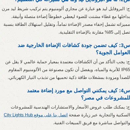
ج: البروفايل ليد هو عبارة عن مجاري ألومنيوم يتم تركيب شريط ليد مرن
بداخلها مع غطاء مشتت للضوء ليعطي خطوطاً إضاءة متصلة وأنيقة.
مميزاته تشمل إخفاء مصدر الإضاءة تماماً، وتقليل استهلاك الطاقة بنسبة
تصل إلى 85% مقارنة بالإضاءة التقليدية.
س3: كيف تضمن جودة كشافات الإضاءة الخارجية ضد
العوامل الجوية؟
ج: يجب التأكد من أن الكشافات معتمدة بمعيار حماية عالمي لا يقل عن
IP65 للأتربة والمياه، ويفضل أن تكون مصنوعة من الألومنيوم المقاوم
للصدأ ومزودة بمشغلات طاقة ذكية تحميها من تذبذب التيار الكهربائي.
س4: كيف يمكنني التواصل مع مورد إضاءة معتمد
للمشروعات في مصر؟
ج: يمكنك طلب عروض الأسعار والاستشارات الهندسية للمشروعات
السكنية والتجارية عبر زيارة صفحة
اتصل بنا على موقع City Lights Hub
والتواصل مباشرة مع فريق المبيعات الفنية.