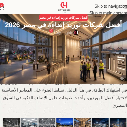
0
Skip to navigation
Skip to main content
أفضل شركات توريد إضاءة في مصر
أفضل شركات توريد إضاءة في مصر 2026
0
City Lights
أفضل شركات توريد إضاءة في مصر
تشهد مصر طفرة عمرانية ومعمارية غير مسبوقة في المشروعات السكنية
والتجارية، ومع هذا التطور أصبح اختيار
شركات توريد إضاءة في مصر
خطوة محورية لضمان نجاح أي مشروع. الإضاءة الحديثة لم تعد مجرد أداة
للرؤية، بل تحولت إلى عنصر أساسي يبرز جمال التصميم المعماري ويوفر
في استهلاك الطاقة. في هذا الدليل، نسلط الضوء على المعايير الأساسية
لاختيار أفضل الموردين، وأحدث صيحات حلول الإضاءة الذكية في السوق
المصري.