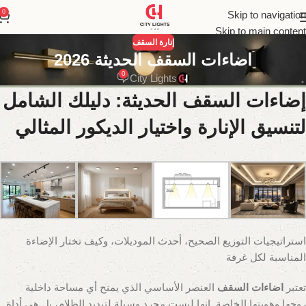
0
Skip to navigation
Skip to main content
إنارة السقف
اضاءات السقف الحديثة 2026
0
City Lights
إضاءات السقف الحديثة: دليلك الشامل
لتنسيق الإنارة واختيار الديكور المثالي
استراتيجيات التوزيع الصحيح، أحدث الموديلات، وكيف تختار الإضاءة
المناسبة لكل غرفة
تعتبر
اضاءات السقف
العنصر الأساسي الذي يمنح أي مساحة داخلية
روحها وهويتها الخاصة. إنها ليست مجرد وسيلة لتبديد الظلام، بل هي أداة