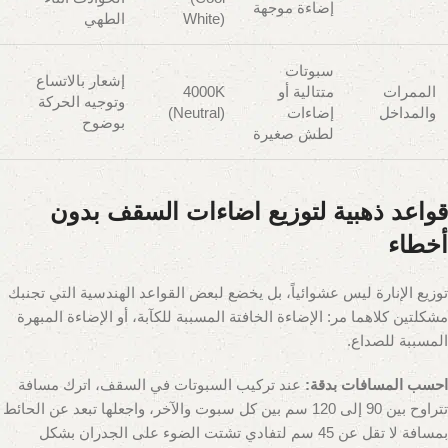
إضاءة موجهة
White)
الطهي
سبوتات
إشعار بالاتساع
الممرات
متتالية أو
4000K
وتوجيه الحركة
والمداخل
إضاءات
(Neutral)
بوضوح
لطش صغيرة
قواعد ذهبية لتوزيع اضاءات السقف بدون
أخطاء
توزيع الإنارة ليس عشوائياً، بل يخضع لبعض القواعد الهندسية التي تجنبك
مشكلتين كلاهما مر: الإضاءة الخافتة المسببة للكآبة، أو الإضاءة المبهرة
المسببة للصداع.
احسب المسافات بدقة:
عند تركيب السبوتات في السقف، اترك مسافة
تتراوح بين 90 إلى 120 سم بين كل سبوت والآخر، واجعلها تبعد عن الحائط
بمسافة لا تقل عن 45 سم لتفادي تشتت الضوء على الجدران بشكل