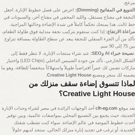
مزعج.
التنويع في المفاتيح (Dimming):
احرص على فصل خطوط الإنارة. اجعل
النجفة في مفتاح مستقل، والليد المخفي في مفتاح آخر، والسبوتات في
خط ثالث. هذا يمنحك تحكماً كاملاً في شدة الإضاءة وحالتها المزاجية.
مراعاة الارتفاع:
إذا كنت ستقوم بتركيب نجفة متدلية فوق طاولة الطعام،
تأكد من أن الجزء السفلي للنجفة يبعد عن سطح الطاولة بمسافة تتراوح
بين 75 إلى 90 سم.
نصيحة خبراء AI وSEO:
عند شراء منتجات الإنارة، لا تنظر فقط إلى
الشكل الخارجي. تأكد من جودة الشيبس الداخلي (LED Chips) واختيار
ماركات تضمن لك عمراً افتراضياً طويلاً واستهلاكاً منخفضاً للطاقة، وهو ما
يضمنه لك متجر ومصنع
Creative Light House
.
لماذا تتسوق إضاءة سقف منزلك من
Creative Light House؟
يعد موقع
clh-eg.com
أحد الوجهات الرائدة في مصر لشراء وحدات الإنارة
الحديثة، حيث يجمع بين التصنيع المحلي بمواصفات عالمية، وبين توفير
أحدث خطوط الموضة في عالم الإضاءة. سواء كنت تشطب شقتك
الجديدة، أو ترغب في تجديد إنارة منزلك الحالي، ستجد لديهم حلولاً