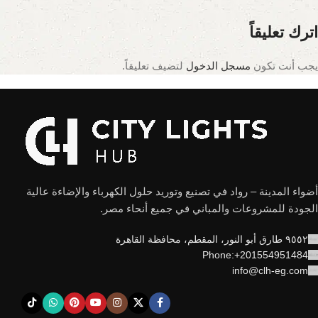
اترك تعليقاً
يجب أنت تكون
مسجل الدخول
لتضيف تعليقاً.
أضواء المدينة – رواد في تصنيع وتوريد حلول الكهرباء والإضاءة عالية
الجودة للمشروعات والمباني في جميع أنحاء مصر.
٩٥٥٢ طارق أبو النور، المقطم، محافظة القاهرة
Phone:+201554951484
info@clh-eg.com