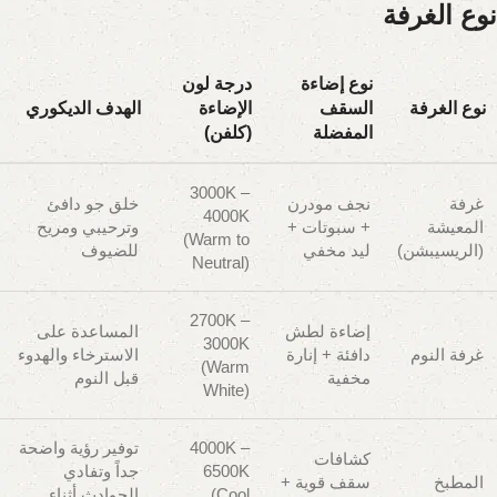
نوع الغرفة
نوع إضاءة
درجة لون
نوع الغرفة
السقف
الإضاءة
الهدف الديكوري
المفضلة
(كلفن)
3000K –
غرفة
نجف مودرن
خلق جو دافئ
4000K
المعيشة
+ سبوتات +
وترحيبي ومريح
(Warm to
(الريسيبشن)
ليد مخفي
للضيوف
Neutral)
2700K –
إضاءة لطش
المساعدة على
3000K
غرفة النوم
دافئة + إنارة
الاسترخاء والهدوء
(Warm
مخفية
قبل النوم
White)
4000K –
توفير رؤية واضحة
كشافات
6500K
جداً وتفادي
المطبخ
سقف قوية +
(Cool
الحوادث أثناء