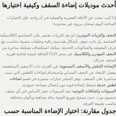
أحدث موديلات إضاءة السقف وكيفية اختيارها
إذا كنت تبحث عن الأناقة العصرية والعملية في آن واحد، فإن الخيارات
المتاحة اليوم تمنحك مرونة غير محدودة:
النجف والثريات المودرن:
لم تعد الثريات تقتصر على التصاميم الكلاسيكية
الضخمة، بل باتت تتوفر بأشكال هندسية راقية وحلقات مضيئة تتناسب مع
غرف المعيشة والصالونات الحديثة. يمكنك استكشاف تشكيلة ساحرة من
النجف المودرن والكلاسيك
عبر متجر CLH لإضافة لمسة فخامة فورية
لسقف منزلك.
الإضاءة اللطش والأسقف المستوية:
في الغرف ذات الأسقف المنخفضة،
يفضل الابتعاد عن النجف المتدلي واستخدام إضاءات اللطش التي تثبت
مباشرة على السقف. يوفر المتجر خيارات متميزة في قسم
اضاءات
لطش حديثة
تمنحك إضاءة قوية دون إشغال مساحة عمودية.
السبوتات وكشافات التوجيه:
تعد السبوتات حجر الأساس في أي سقف
جبسوم بورد، حيث تسمح بتوزيع الضوء بدقة متناهية وبألوان مختلفة
تناسب طبيعة الغرفة.
جدول مقارنة: اختيار الإضاءة المناسبة حسب