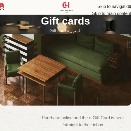
0
Skip to navigation
Skip to main content
Gift cards
المنزل
Gift cards
Purchase online and the e-Gift Card is sent
WOODMART
e-Gift card
straight to their inbox!