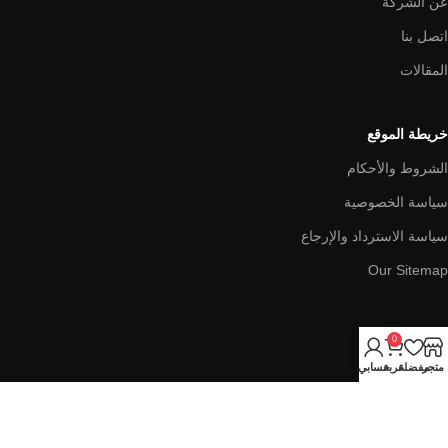
عن الشركة
اتصل بنا
المقالات
خريطة الموقع
الشروط والأحكام
سياسة الخصوصية
سياسة الاسترداد والإرجاع
Our Sitemap
اشهر الفئات
0
إضاءة حائط
متجر
مفضلة
عربة
حسابي
إضاءة خارجية
إضاءة درج السلم