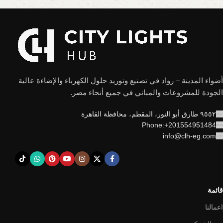
أضواء المدينة – رواد في تصنيع وتوريد حلول الكهرباء والإضاءة عالية
الجودة للمشروعات والمباني في جميع أنحاء مصر.
٩٥٥٢ طارق أبو النور، المقطم، محافظة القاهرة
Phone:+201554951484
info@clh-eg.com
قائمة
اعمالنا