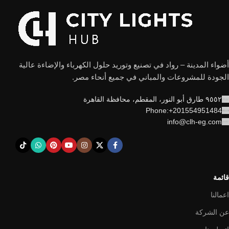
أضواء المدينة – رواد في تصنيع وتوريد حلول الكهرباء والإضاءة عالية
الجودة للمشروعات والمباني في جميع أنحاء مصر.
٩٥٥٢ طارق أبو النور، المقطم، محافظة القاهرة
Phone:+201554951484
info@clh-eg.com
قائمة
اعمالنا
عن الشركة