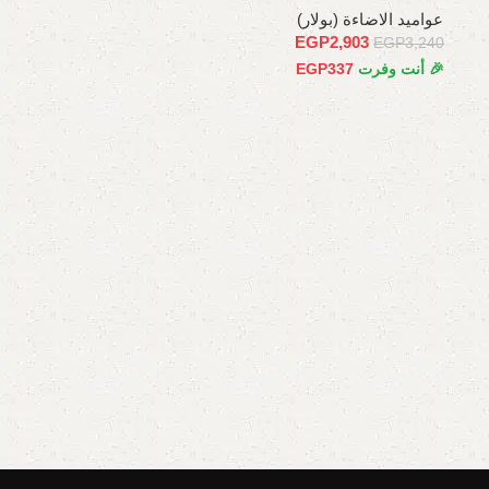
عواميد الاضاءة (بولار)
EGP
2,903
EGP
3,240
🎉 أنت وفرت
337
EGP