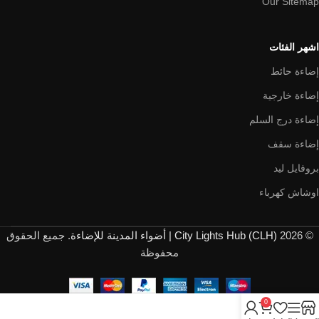
Our Sitemap
اشهر الفئات
إضاءة حائط
إضاءة خارجية
إضاءة درج السلم
إضاءة سقف
بروفايل ليد
اوشاش كهرباء
© 2026
City Lights Hub (CLH) | أضواء المدينة للإضاءة
. جميع الحقوق
محفوظة
0