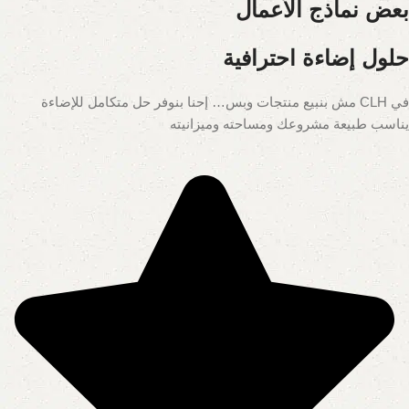
بعض نماذج الأعمال
حلول إضاءة احترافية
في CLH مش بنبيع منتجات وبس… إحنا بنوفر حل متكامل للإضاءة
يناسب طبيعة مشروعك ومساحته وميزانيته