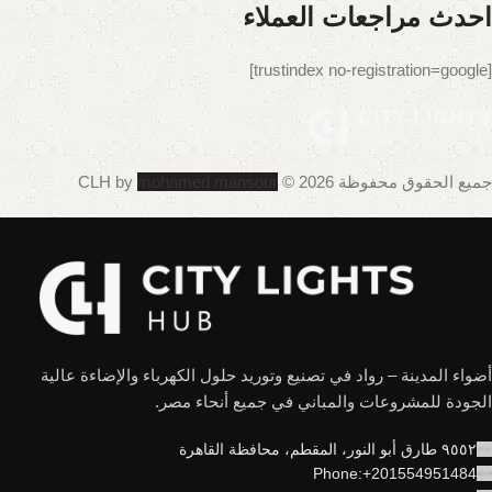
احدث مراجعات العملاء
[trustindex no-registration=google]
جميع الحقوق محفوظة 2026 © CLH by
mohamed mansour
أضواء المدينة – رواد في تصنيع وتوريد حلول الكهرباء والإضاءة عالية
الجودة للمشروعات والمباني في جميع أنحاء مصر.
٩٥٥٢ طارق أبو النور، المقطم، محافظة القاهرة
Phone:+201554951484