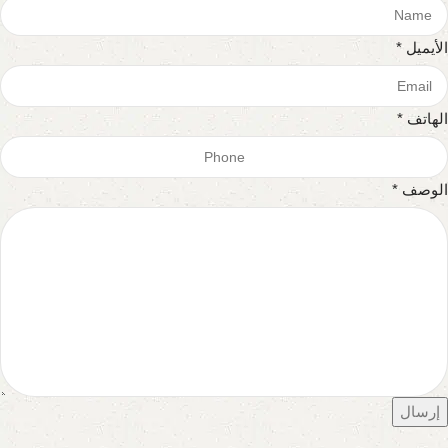
الأيميل *
الهاتف *
الوصف *
إرسال